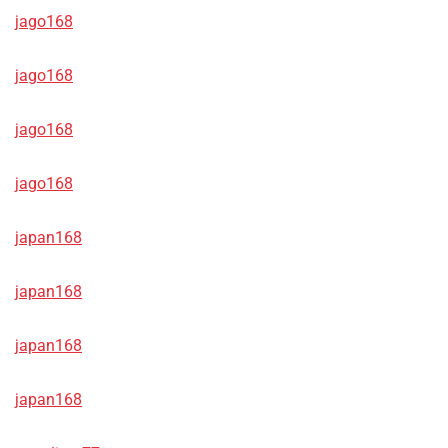
jago168
jago168
jago168
jago168
japan168
japan168
japan168
japan168