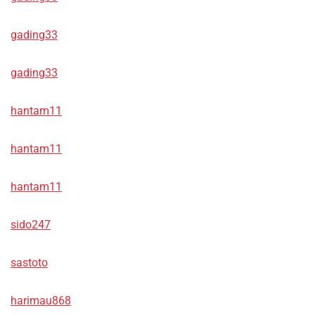
gading33
gading33
hantam11
hantam11
hantam11
sido247
sastoto
harimau868