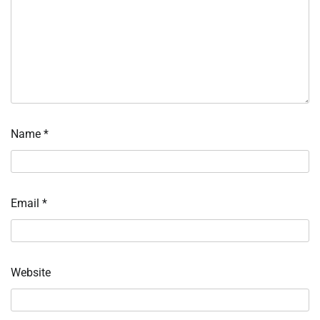
Name
*
Email
*
Website