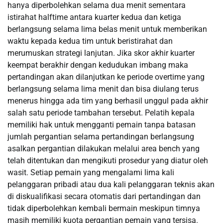
hanya diperbolehkan selama dua menit sementara
istirahat halftime antara kuarter kedua dan ketiga
berlangsung selama lima belas menit untuk memberikan
waktu kepada kedua tim untuk beristirahat dan
merumuskan strategi lanjutan. Jika skor akhir kuarter
keempat berakhir dengan kedudukan imbang maka
pertandingan akan dilanjutkan ke periode overtime yang
berlangsung selama lima menit dan bisa diulang terus
menerus hingga ada tim yang berhasil unggul pada akhir
salah satu periode tambahan tersebut. Pelatih kepala
memiliki hak untuk mengganti pemain tanpa batasan
jumlah pergantian selama pertandingan berlangsung
asalkan pergantian dilakukan melalui area bench yang
telah ditentukan dan mengikuti prosedur yang diatur oleh
wasit. Setiap pemain yang mengalami lima kali
pelanggaran pribadi atau dua kali pelanggaran teknis akan
di diskualifikasi secara otomatis dari pertandingan dan
tidak diperbolehkan kembali bermain meskipun timnya
masih memiliki kuota pergantian pemain yang tersisa.