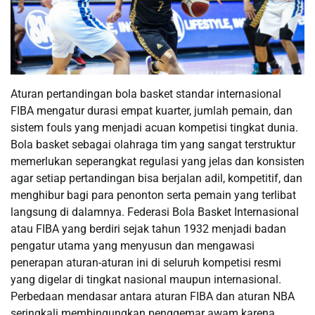
Aturan pertandingan bola basket standar internasional
FIBA mengatur durasi empat kuarter, jumlah pemain, dan
sistem fouls yang menjadi acuan kompetisi tingkat dunia.
Bola basket sebagai olahraga tim yang sangat terstruktur
memerlukan seperangkat regulasi yang jelas dan konsisten
agar setiap pertandingan bisa berjalan adil, kompetitif, dan
menghibur bagi para penonton serta pemain yang terlibat
langsung di dalamnya. Federasi Bola Basket Internasional
atau FIBA yang berdiri sejak tahun 1932 menjadi badan
pengatur utama yang menyusun dan mengawasi
penerapan aturan-aturan ini di seluruh kompetisi resmi
yang digelar di tingkat nasional maupun internasional.
Perbedaan mendasar antara aturan FIBA dan aturan NBA
seringkali membingungkan penggemar awam karena