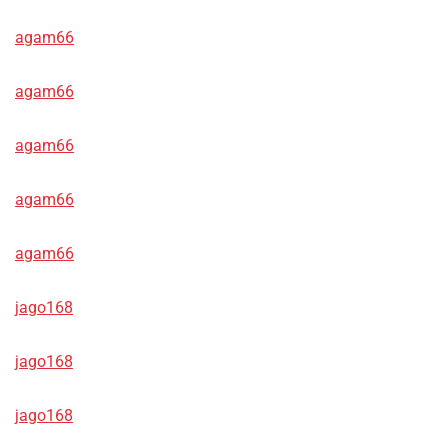
agam66
agam66
agam66
agam66
agam66
jago168
jago168
jago168