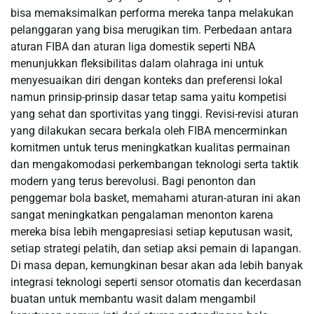
bisa memaksimalkan performa mereka tanpa melakukan
pelanggaran yang bisa merugikan tim. Perbedaan antara
aturan FIBA dan aturan liga domestik seperti NBA
menunjukkan fleksibilitas dalam olahraga ini untuk
menyesuaikan diri dengan konteks dan preferensi lokal
namun prinsip-prinsip dasar tetap sama yaitu kompetisi
yang sehat dan sportivitas yang tinggi. Revisi-revisi aturan
yang dilakukan secara berkala oleh FIBA mencerminkan
komitmen untuk terus meningkatkan kualitas permainan
dan mengakomodasi perkembangan teknologi serta taktik
modern yang terus berevolusi. Bagi penonton dan
penggemar bola basket, memahami aturan-aturan ini akan
sangat meningkatkan pengalaman menonton karena
mereka bisa lebih mengapresiasi setiap keputusan wasit,
setiap strategi pelatih, dan setiap aksi pemain di lapangan.
Di masa depan, kemungkinan besar akan ada lebih banyak
integrasi teknologi seperti sensor otomatis dan kecerdasan
buatan untuk membantu wasit dalam mengambil