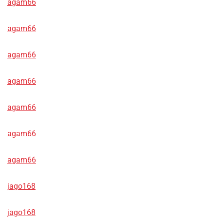
agam66
agam66
agam66
agam66
agam66
agam66
agam66
jago168
jago168