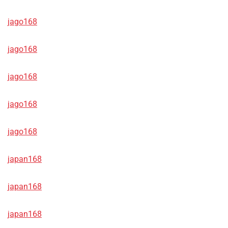
jago168
jago168
jago168
jago168
jago168
japan168
japan168
japan168