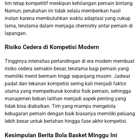
tim tetap kompetitif meskipun kehilangan pemain bintang.
Namun, perubahan ini tidak selalu memberikan hasil
instan karena membutuhkan waktu adaptasi yang cukup
lama, terutama dalam menjaga chemistry antar pemain di
lapangan.
Risiko Cedera di Kompetisi Modern
Tingginya intensitas pertandingan di era modern membuat
risiko cedera semakin besar, terutama bagi pemain yang
memiliki menit bermain tinggi sepanjang musim. Jadwal
padat dan tekanan kompetisi sering kali menjadi faktor
utama yang memperburuk kondisi fisik pemain, sehingga
manajemen beban latihan menjadi aspek penting yang
tidak bisa diabaikan. Tim yang mampu mengelola
kebugaran pemain dengan baik biasanya memiliki peluang
lebih besar untuk bertahan hingga fase akhir kompetisi.
Kesimpulan Berita Bola Basket Minggu Ini