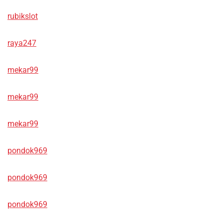
rubikslot
raya247
mekar99
mekar99
mekar99
pondok969
pondok969
pondok969