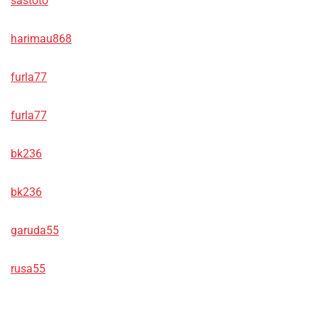
sastoto
harimau868
furla77
furla77
bk236
bk236
garuda55
rusa55