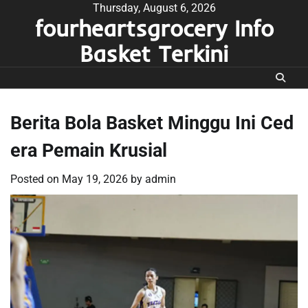
Skip
Thursday, August 6, 2026
fourheartsgrocery Info
to
content
Basket Terkini
Berita Bola Basket Minggu Ini Ced
era Pemain Krusial
Posted on
May 19, 2026
by
admin