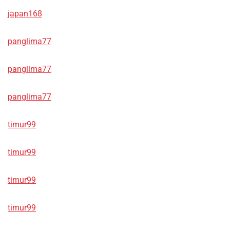
japan168
panglima77
panglima77
panglima77
timur99
timur99
timur99
timur99