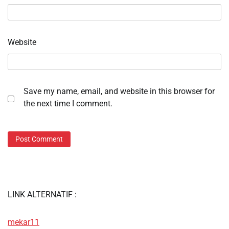
Website
Save my name, email, and website in this browser for
the next time I comment.
LINK ALTERNATIF :
mekar11