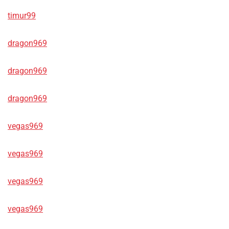
timur99
dragon969
dragon969
dragon969
vegas969
vegas969
vegas969
vegas969