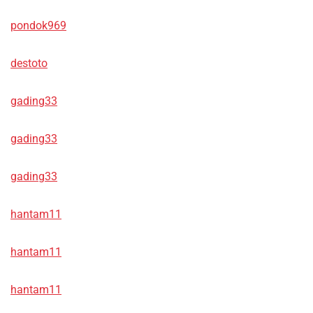
pondok969
destoto
gading33
gading33
gading33
hantam11
hantam11
hantam11