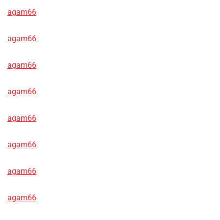
agam66
agam66
agam66
agam66
agam66
agam66
agam66
agam66