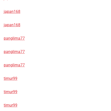
japan168
japan168
panglima77
panglima77
panglima77
timur99
timur99
timur99