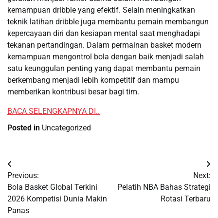
kemampuan dribble yang efektif. Selain meningkatkan
teknik latihan dribble juga membantu pemain membangun
kepercayaan diri dan kesiapan mental saat menghadapi
tekanan pertandingan. Dalam permainan basket modern
kemampuan mengontrol bola dengan baik menjadi salah
satu keunggulan penting yang dapat membantu pemain
berkembang menjadi lebih kompetitif dan mampu
memberikan kontribusi besar bagi tim.
BACA SELENGKAPNYA DI..
Posted in
Uncategorized
Post
Previous:
Next:
navigation
Bola Basket Global Terkini
Pelatih NBA Bahas Strategi
2026 Kompetisi Dunia Makin
Rotasi Terbaru
Panas