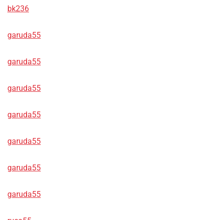
bk236
garuda55
garuda55
garuda55
garuda55
garuda55
garuda55
garuda55