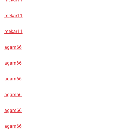
mekar11
mekar11
agam66
agam66
agam66
agam66
agam66
agam66