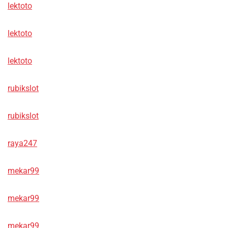
lektoto
lektoto
lektoto
rubikslot
rubikslot
raya247
mekar99
mekar99
mekar99