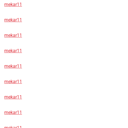
mekar11
mekar11
mekar11
mekar11
mekar11
mekar11
mekar11
mekar11
mekar11