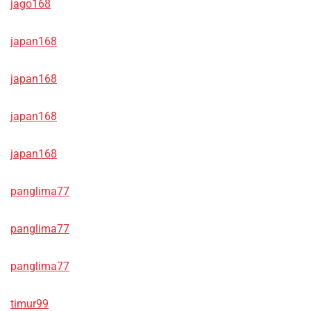
jago168
japan168
japan168
japan168
japan168
panglima77
panglima77
panglima77
timur99