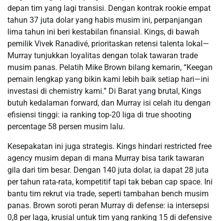
depan tim yang lagi transisi. Dengan kontrak rookie empat
tahun 37 juta dolar yang habis musim ini, perpanjangan
lima tahun ini beri kestabilan finansial. Kings, di bawah
pemilik Vivek Ranadivé, prioritaskan retensi talenta lokal—
Murray tunjukkan loyalitas dengan tolak tawaran trade
musim panas. Pelatih Mike Brown bilang kemarin, “Keegan
pemain lengkap yang bikin kami lebih baik setiap hari—ini
investasi di chemistry kami.” Di Barat yang brutal, Kings
butuh kedalaman forward, dan Murray isi celah itu dengan
efisiensi tinggi: ia ranking top-20 liga di true shooting
percentage 58 persen musim lalu.
Kesepakatan ini juga strategis. Kings hindari restricted free
agency musim depan di mana Murray bisa tarik tawaran
gila dari tim besar. Dengan 140 juta dolar, ia dapat 28 juta
per tahun rata-rata, kompetitif tapi tak beban cap space. Ini
bantu tim rekrut via trade, seperti tambahan bench musim
panas. Brown soroti peran Murray di defense: ia intersepsi
0,8 per laga, krusial untuk tim yang ranking 15 di defensive