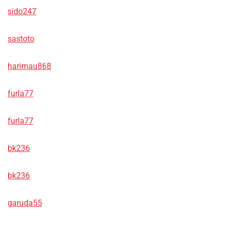
sido247
sastoto
harimau868
furla77
furla77
bk236
bk236
garuda55