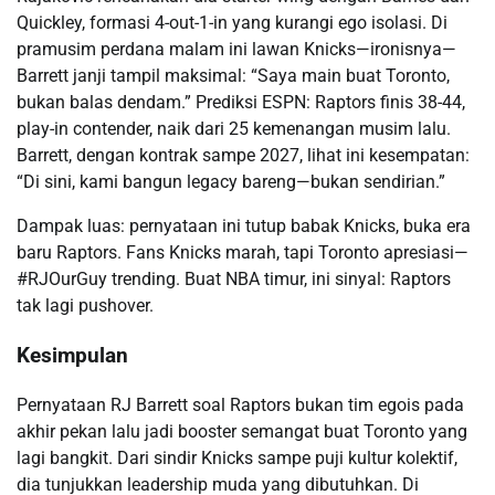
Quickley, formasi 4-out-1-in yang kurangi ego isolasi. Di
pramusim perdana malam ini lawan Knicks—ironisnya—
Barrett janji tampil maksimal: “Saya main buat Toronto,
bukan balas dendam.” Prediksi ESPN: Raptors finis 38-44,
play-in contender, naik dari 25 kemenangan musim lalu.
Barrett, dengan kontrak sampe 2027, lihat ini kesempatan:
“Di sini, kami bangun legacy bareng—bukan sendirian.”
Dampak luas: pernyataan ini tutup babak Knicks, buka era
baru Raptors. Fans Knicks marah, tapi Toronto apresiasi—
#RJOurGuy trending. Buat NBA timur, ini sinyal: Raptors
tak lagi pushover.
Kesimpulan
Pernyataan RJ Barrett soal Raptors bukan tim egois pada
akhir pekan lalu jadi booster semangat buat Toronto yang
lagi bangkit. Dari sindir Knicks sampe puji kultur kolektif,
dia tunjukkan leadership muda yang dibutuhkan. Di