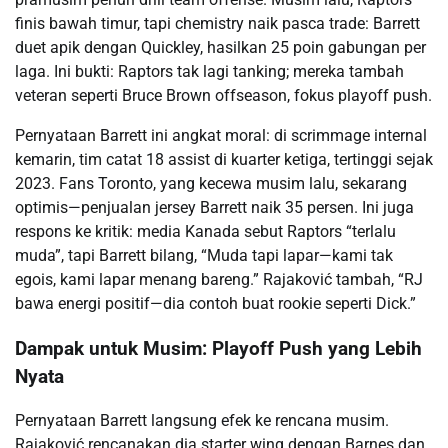
finis bawah timur, tapi chemistry naik pasca trade: Barrett
duet apik dengan Quickley, hasilkan 25 poin gabungan per
laga. Ini bukti: Raptors tak lagi tanking; mereka tambah
veteran seperti Bruce Brown offseason, fokus playoff push.
Pernyataan Barrett ini angkat moral: di scrimmage internal
kemarin, tim catat 18 assist di kuarter ketiga, tertinggi sejak
2023. Fans Toronto, yang kecewa musim lalu, sekarang
optimis—penjualan jersey Barrett naik 35 persen. Ini juga
respons ke kritik: media Kanada sebut Raptors “terlalu
muda”, tapi Barrett bilang, “Muda tapi lapar—kami tak
egois, kami lapar menang bareng.” Rajaković tambah, “RJ
bawa energi positif—dia contoh buat rookie seperti Dick.”
Dampak untuk Musim: Playoff Push yang Lebih
Nyata
Pernyataan Barrett langsung efek ke rencana musim.
Rajaković rencanakan dia starter wing dengan Barnes dan