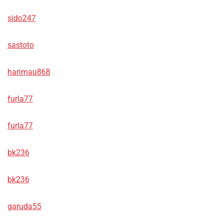
sido247
sastoto
harimau868
furla77
furla77
bk236
bk236
garuda55