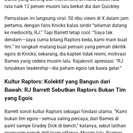
rata naik 12 persen musim lalu berkat dia dan Quickley.
Pernyataan ini langsung viral: 50 ribu views di X dalam jam
pertama, dengan fans Knicks balas sindir “selamat datang
ke mediocrity, RJ.” Tapi Barrett tetap cool: “Saya tak
dendam—saya cuma bilang Raptors beda, kami main buat
tim.” Ini langkah matang buat pemain yang pernah dikritik
egois di Knicks; sekarang, dia kapten tidak resmi, motivasi
Barnes yang cedera musim lalu. Rajaković apresiasi: “RJ
tunjukkan leadership—dia paham egois tak bawa gelar.”
Kultur Raptors: Kolektif yang Bangun dari
Bawah: RJ Barrett Sebutkan Raptors Bukan Tim
yang Egois
Barrett soroti kultur Raptors sebagai fondasi utama. “Kami
bukan tim egois—semua saling percaya, dari Barnes di
paint sampe Gradey Dick di bench,” katanya, sebut latihan
pramusim penuh drill team offense. Musim lalu, Raptors