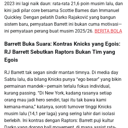
2023 ini lagi naik daun: rata-rata 21,6 poin musim lalu, dan
kini jadi pilar core bersama Scottie Barnes dan Immanuel
Quickley. Dengan pelatih Darko Rajaković yang bangun
sistem baru, pernyataan Barrett ini bukan cuma motivasi—
ini pernyataan perang buat musim 2025/26.
BERITA BOLA
Barrett Buka Suara: Kontras Knicks yang Egois:
RJ Barrett Sebutkan Raptors Bukan Tim yang
Egois
RJ Barrett tak segan sindir mantan timnya. Di media day
Sabtu lalu, dia bilang Knicks punya “ego besar” yang bikin
permainan mandek—pemain terlalu fokus individual,
kurang passing. “Di New York, kadang rasanya setiap
orang mau jadi hero sendiri, tapi itu tak bawa kami
kemana-mana,” katanya, soroti turnover tinggi Knicks
musim lalu (14,1 per laga) yang sering lahir dari isolasi
berlebih. Ini kontras dengan Raptors: Barrett puji kultur
Darko yang dorong ball movement, di mana assist rata-