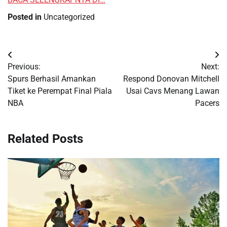
Posted in
Uncategorized
Post
Previous:
Next:
navigation
Spurs Berhasil Amankan
Respond Donovan Mitchell
Tiket ke Perempat Final Piala
Usai Cavs Menang Lawan
NBA
Pacers
Related Posts