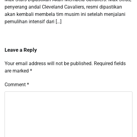
penyerang andal Cleveland Cavaliers, resmi dipastikan
akan kembali membela tim musim ini setelah menjalani
pemulihan intensif dari […]
Leave a Reply
Your email address will not be published.
Required fields
are marked
*
Comment
*