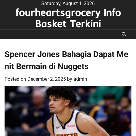
Skip
Saturday, August 1, 2026
fourheartsgrocery Info
to
content
Basket Terkini
Spencer Jones Bahagia Dapat Me
nit Bermain di Nuggets
Posted on
December 2, 2025
by
admin