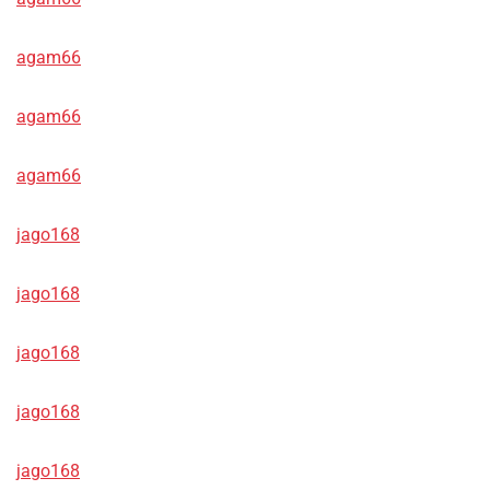
agam66
agam66
agam66
jago168
jago168
jago168
jago168
jago168