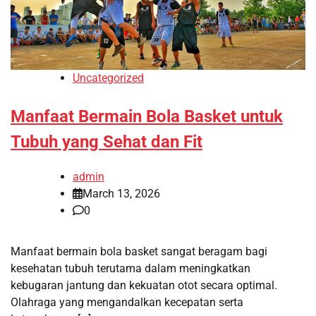
Uncategorized
Manfaat Bermain Bola Basket untuk
Tubuh yang Sehat dan Fit
admin
March 13, 2026
0
Manfaat bermain bola basket sangat beragam bagi
kesehatan tubuh terutama dalam meningkatkan
kebugaran jantung dan kekuatan otot secara optimal.
Olahraga yang mengandalkan kecepatan serta