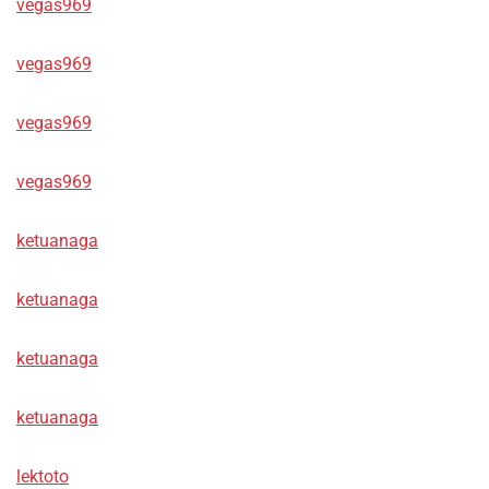
vegas969
vegas969
vegas969
vegas969
ketuanaga
ketuanaga
ketuanaga
ketuanaga
lektoto