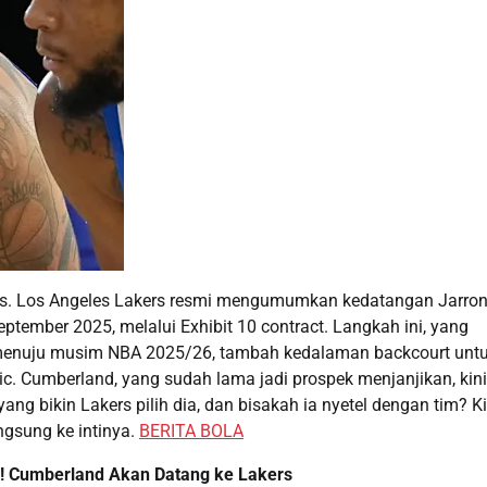
rs. Los Angeles Lakers resmi mengumumkan kedatangan Jarro
tember 2025, melalui Exhibit 10 contract. Langkah ini, yang
l menuju musim NBA 2025/26, tambah kedalaman backcourt unt
c. Cumberland, yang sudah lama jadi prospek menjanjikan, kini
ng bikin Lakers pilih dia, dan bisakah ia nyetel dengan tim? Ki
angsung ke intinya.
BERITA BOLA
i! Cumberland Akan Datang ke Lakers