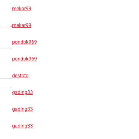
mekar99
mekar99
pondok969
pondok969
destoto
gading33
gading33
gading33