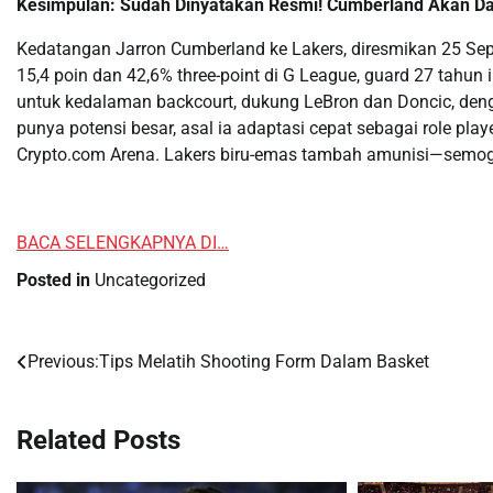
Kesimpulan: Sudah Dinyatakan Resmi! Cumberland Akan Da
Kedatangan Jarron Cumberland ke Lakers, diresmikan 25 Se
15,4 poin dan 42,6% three-point di G League, guard 27 tahun 
untuk kedalaman backcourt, dukung LeBron dan Doncic, deng
punya potensi besar, asal ia adaptasi cepat sebagai role pla
Crypto.com Arena. Lakers biru-emas tambah amunisi—semoga 
BACA SELENGKAPNYA DI…
Posted in
Uncategorized
Previous:
Tips Melatih Shooting Form Dalam Basket
Post
navigation
Related Posts