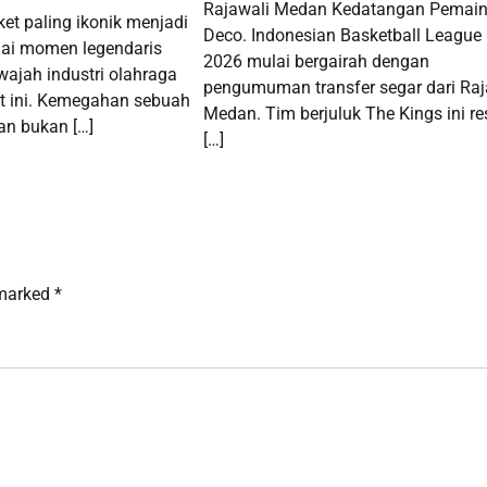
Rajawali Medan Kedatangan Pemai
et paling ikonik menjadi
Deco. Indonesian Basketball League 
gai momen legendaris
2026 mulai bergairah dengan
ajah industri olahraga
pengumuman transfer segar dari Raj
t ini. Kemegahan sebuah
Medan. Tim berjuluk The Kings ini r
an bukan […]
[…]
 marked
*