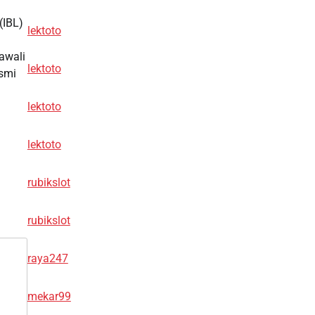
n
(IBL)
lektoto
awali
lektoto
esmi
lektoto
lektoto
rubikslot
rubikslot
raya247
mekar99