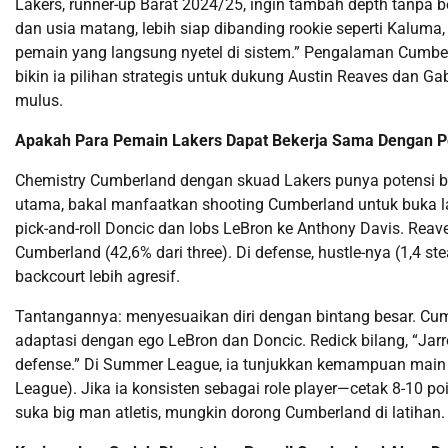
Lakers, runner-up Barat 2024/25, ingin tambah depth tanpa
dan usia matang, lebih siap dibanding rookie seperti Kaluma
pemain yang langsung nyetel di sistem.” Pengalaman Cumber
bikin ia pilihan strategis untuk dukung Austin Reaves dan Gabe
mulus.
Apakah Para Pemain Lakers Dapat Bekerja Sama Dengan P
Chemistry Cumberland dengan skuad Lakers punya potensi be
utama, bakal manfaatkan shooting Cumberland untuk buka lant
pick-and-roll Doncic dan lobs LeBron ke Anthony Davis. Reave
Cumberland (42,6% dari three). Di defense, hustle-nya (1,4 ste
backcourt lebih agresif.
Tantangannya: menyesuaikan diri dengan bintang besar. Cu
adaptasi dengan ego LeBron dan Doncic. Redick bilang, “Jarr
defense.” Di Summer League, ia tunjukkan kemampuan main tim
League). Jika ia konsisten sebagai role player—cetak 8-10 p
suka big man atletis, mungkin dorong Cumberland di latihan