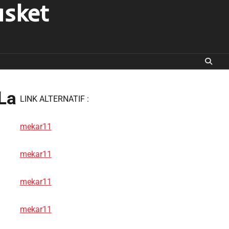
asket
La
LINK ALTERNATIF :
mekar11
mekar11
mekar11
mekar11