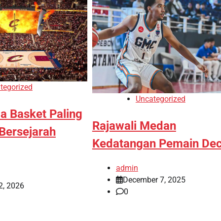
tegorized
Uncategorized
a Basket Paling
Rajawali Medan
 Bersejarah
Kedatangan Pemain De
admin
December 7, 2025
2, 2026
0