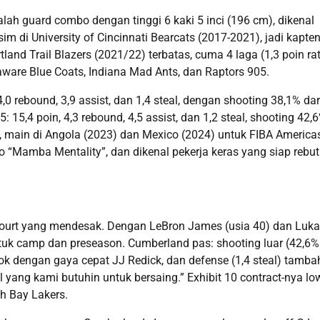
dalah guard combo dengan tinggi 6 kaki 5 inci (196 cm), dikenal
m di University of Cincinnati Bearcats (2017-2021), jadi kapte
nd Trail Blazers (2021/22) terbatas, cuma 4 laga (1,3 poin rat
elaware Blue Coats, Indiana Mad Ants, dan Raptors 905.
 4,0 rebound, 3,9 assist, dan 1,4 steal, dengan shooting 38,1% dar
 15,4 poin, 4,3 rebound, 4,5 assist, dan 1,2 steal, shooting 42,
, main di Angola (2023) dan Mexico (2024) untuk FIBA Americas
o “Mamba Mentality”, dan dikenal pekerja keras yang siap rebut
ourt yang mendesak. Dengan LeBron James (usia 40) dan Luka
tuk camp dan preseason. Cumberland pas: shooting luar (42,6%
cok dengan gaya cepat JJ Redick, dan defense (1,4 steal) tamba
ll yang kami butuhin untuk bersaing.” Exhibit 10 contract-nya low
th Bay Lakers.