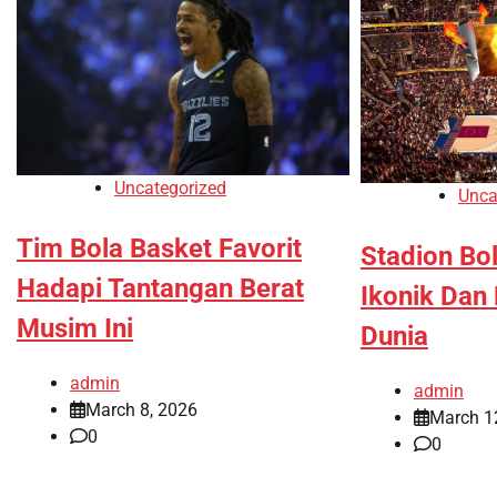
Uncategorized
Unca
Tim Bola Basket Favorit
Stadion Bol
Hadapi Tantangan Berat
Ikonik Dan
Musim Ini
Dunia
admin
admin
March 8, 2026
March 1
0
0