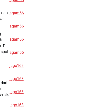
n dan
agam66
a-
agam66
i
agam66
6%
. Di
 spot
agam66
jago168
jago168
 dari
h
jago168
-risk:
jago168