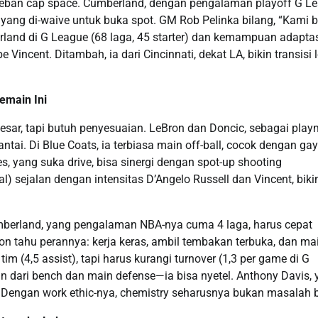
 beban cap space. Cumberland, dengan pengalaman playoff G L
, yang di-waive untuk buka spot. GM Rob Pelinka bilang, “Kami 
land di G League (68 laga, 45 starter) dan kemampuan adapta
 Vincent. Ditambah, ia dari Cincinnati, dekat LA, bikin transisi 
emain Ini
sar, tapi butuh penyesuaian. LeBron dan Doncic, sebagai play
ai. Di Blue Coats, ia terbiasa main off-ball, cocok dengan ga
s, yang suka drive, bisa sinergi dengan spot-up shooting
al) sejalan dengan intensitas D’Angelo Russell dan Vincent, biki
mberland, yang pengalaman NBA-nya cuma 4 laga, harus cepat
on tahu perannya: kerja keras, ambil tembakan terbuka, dan ma
 (4,5 assist), tapi harus kurangi turnover (1,3 per game di G
oin dari bench dan main defense—ia bisa nyetel. Anthony Davis,
. Dengan work ethic-nya, chemistry seharusnya bukan masalah b