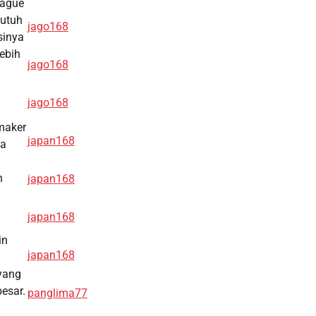
eague
butuh
jago168
sinya
lebih
jago168
jago168
maker
japan168
ya
n
japan168
japan168
in
japan168
 yang
esar.
panglima77