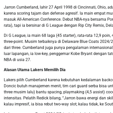
Jarron Cumberland, lahir 27 April 1998 di Cincinnati, Ohio, a
karena scoring tajam dan defense agresif. Ia main empat musi
masuk All-American Conference. Debut NBA-nya bersama Portla
rata), tapi ia bersinar di G League dengan Rip City Remix, D
Di G League, ia main 68 laga (45 starter), rata-rata 12,9 poin,
three-point. Musim terbaiknya di Delaware Blue Coats 2024/25:
dari three. Cumberland juga punya pengalaman internasional
luar lapangan, ia low-key, penggemar Kobe Bryant dengan tat
NBA di usia 27.
Alasan Utama Lakers Memilih Dia
Lakers pilih Cumberland karena kebutuhan kedalaman backc
Doncic butuh manajemen menit, tim cari guard serba bisa un
three musim lalu) bantu spacing, playmaking (4,5 assist) co
intensitas. Pelatih Redick bilang, “Jarron bawa energi dan ski
kalau impresif, ia bisa rebut two-way slot; kalau tidak, ke Sou