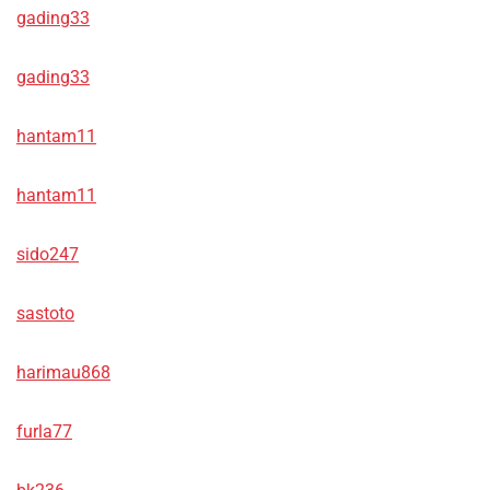
gading33
gading33
hantam11
hantam11
sido247
sastoto
harimau868
furla77