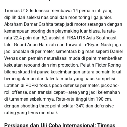
Timnas U18 Indonesia membawa 14 pemain inti yang
dipilih dari seleksi nasional dan monitoring liga junior.
Abraham Damar Grahita tetap jadi motor serangan dengan
kemampuan scoring dan playmaking luar biasa. Ia rata-
rata 22,4 poin dan 6,2 assist di FIBA U18 Asia Southeast
lalu. Guard Arlan Hamzah dan forward Le’Bryan Nash juga
jadi andalan di perimeter, sementara big man seperti Daniel
Wenas dan pemain naturalisasi muda di paint memberikan
kekuatan rebound dan rim protection. Pelatih Fictor Roring
bilang skuad ini punya keseimbangan antara pemain lokal
berpengalaman dan talenta muda yang haus kompetisi.
Latihan di POPKI fokus pada defense perimeter, pick-and-
roll offense, dan transisi cepat—area yang jadi kelemahan
di turnamen sebelumnya. Rata-rata tinggi tim 190 cm,
dengan shooting three-point sekitar 34% dan defensive
rating yang terus membaik.
Persiapan dan Uji Coba Internasional: Timnas