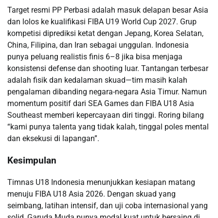
Target resmi PP Perbasi adalah masuk delapan besar Asia
dan lolos ke kualifikasi FIBA U19 World Cup 2027. Grup
kompetisi diprediksi ketat dengan Jepang, Korea Selatan,
China, Filipina, dan Iran sebagai unggulan. Indonesia
punya peluang realistis finis 6–8 jika bisa menjaga
konsistensi defense dan shooting luar. Tantangan terbesar
adalah fisik dan kedalaman skuad—tim masih kalah
pengalaman dibanding negara-negara Asia Timur. Namun
momentum positif dari SEA Games dan FIBA U18 Asia
Southeast memberi kepercayaan diri tinggi. Roring bilang
“kami punya talenta yang tidak kalah, tinggal poles mental
dan eksekusi di lapangan”.
Kesimpulan
Timnas U18 Indonesia menunjukkan kesiapan matang
menuju FIBA U18 Asia 2026. Dengan skuad yang
seimbang, latihan intensif, dan uji coba internasional yang
solid, Garuda Muda punya modal kuat untuk bersaing di