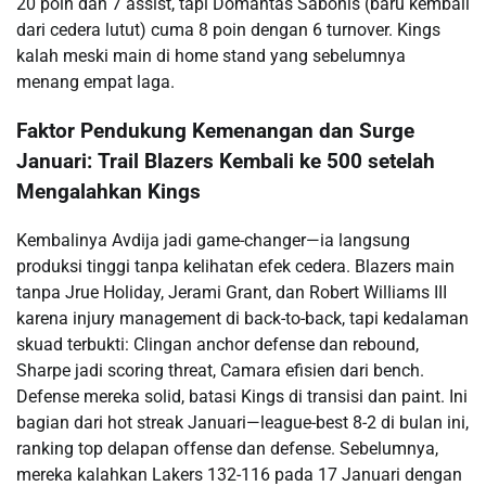
20 poin dan 7 assist, tapi Domantas Sabonis (baru kembali
dari cedera lutut) cuma 8 poin dengan 6 turnover. Kings
kalah meski main di home stand yang sebelumnya
menang empat laga.
Faktor Pendukung Kemenangan dan Surge
Januari: Trail Blazers Kembali ke 500 setelah
Mengalahkan Kings
Kembalinya Avdija jadi game-changer—ia langsung
produksi tinggi tanpa kelihatan efek cedera. Blazers main
tanpa Jrue Holiday, Jerami Grant, dan Robert Williams III
karena injury management di back-to-back, tapi kedalaman
skuad terbukti: Clingan anchor defense dan rebound,
Sharpe jadi scoring threat, Camara efisien dari bench.
Defense mereka solid, batasi Kings di transisi dan paint. Ini
bagian dari hot streak Januari—league-best 8-2 di bulan ini,
ranking top delapan offense dan defense. Sebelumnya,
mereka kalahkan Lakers 132-116 pada 17 Januari dengan