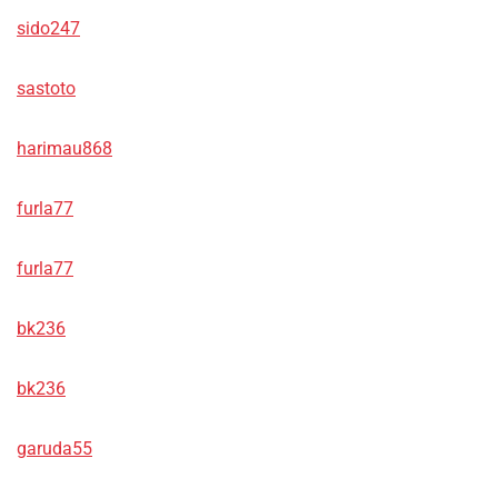
sido247
sastoto
harimau868
furla77
furla77
bk236
bk236
garuda55