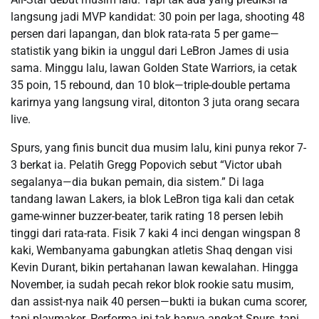
langsung jadi MVP kandidat: 30 poin per laga, shooting 48
persen dari lapangan, dan blok rata-rata 5 per game—
statistik yang bikin ia unggul dari LeBron James di usia
sama. Minggu lalu, lawan Golden State Warriors, ia cetak
35 poin, 15 rebound, dan 10 blok—triple-double pertama
karirnya yang langsung viral, ditonton 3 juta orang secara
live.
Spurs, yang finis buncit dua musim lalu, kini punya rekor 7-
3 berkat ia. Pelatih Gregg Popovich sebut “Victor ubah
segalanya—dia bukan pemain, dia sistem.” Di laga
tandang lawan Lakers, ia blok LeBron tiga kali dan cetak
game-winner buzzer-beater, tarik rating 18 persen lebih
tinggi dari rata-rata. Fisik 7 kaki 4 inci dengan wingspan 8
kaki, Wembanyama gabungkan atletis Shaq dengan visi
Kevin Durant, bikin pertahanan lawan kewalahan. Hingga
November, ia sudah pecah rekor blok rookie satu musim,
dan assist-nya naik 40 persen—bukti ia bukan cuma scorer,
tapi playmaker. Performa ini tak hanya angkat Spurs, tapi