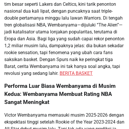
tim besar seperti Lakers dan Celtics, kini tarik penonton
nasional dua kali lipat, dengan puncaknya saat triple-
double pertamanya minggu lalu lawan Warriors. Di tengah
tren globalisasi NBA, Wembanyama—dijuluki “The Alien”—
jadi katalisator utama lonjakan popularitas, terutama di
Eropa dan Asia. Bagi liga yang sudah capai rekor penonton
1,2 miliar musim lalu, dampaknya jelas: dia bukan sekadar
rookie sensation, tapi fenomena yang ubah cara fans
saksikan basket. Dengan Spurs naik ke peringkat tiga
Barat, cerita Wembanyama ini tak hanya soal angka, tapi
revolusi yang sedang lahir.
BERITA BASKET
Performa Luar Biasa Wembanyama di Musim
Kedua: Wembanyama Membuat Rating NBA
Sangat Meningkat
Victor Wembanyama memasuki musim 2025-2026 dengan
ekspektasi tinggi setelah Rookie of the Year 2023-2024 dan
All-Star debut musim lalu. Tapi tak ada yang prediksi ia