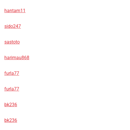
hantam11
sido247
sastoto
harimau868
furla77
furla77
bk236
bk236