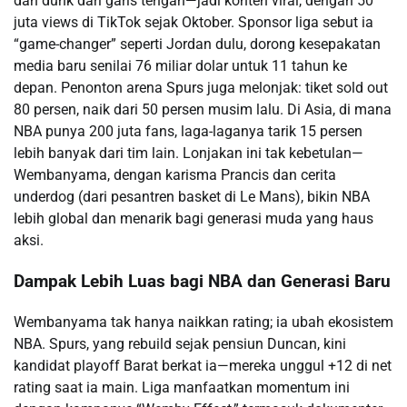
dan dunk dari garis tengah—jadi konten viral, dengan 50
juta views di TikTok sejak Oktober. Sponsor liga sebut ia
“game-changer” seperti Jordan dulu, dorong kesepakatan
media baru senilai 76 miliar dolar untuk 11 tahun ke
depan. Penonton arena Spurs juga melonjak: tiket sold out
80 persen, naik dari 50 persen musim lalu. Di Asia, di mana
NBA punya 200 juta fans, laga-laganya tarik 15 persen
lebih banyak dari tim lain. Lonjakan ini tak kebetulan—
Wembanyama, dengan karisma Prancis dan cerita
underdog (dari pesantren basket di Le Mans), bikin NBA
lebih global dan menarik bagi generasi muda yang haus
aksi.
Dampak Lebih Luas bagi NBA dan Generasi Baru
Wembanyama tak hanya naikkan rating; ia ubah ekosistem
NBA. Spurs, yang rebuild sejak pensiun Duncan, kini
kandidat playoff Barat berkat ia—mereka unggul +12 di net
rating saat ia main. Liga manfaatkan momentum ini