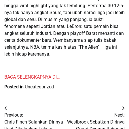
hingga viral highlight yang tak terhitung. Performa 30-12-5-
nya tak hanya angkat Spurs, tapi ubah narasi liga jadi lebih
global dan seru. Di musim yang panjang, ia bukti
fenomena seperti Jordan atau LeBron: satu pemain bisa
angkat seluruh industri. Dengan playoff Barat menanti dan
cerita dokumenter baru, Wembanyama siap tulis babak
selanjutnya. NBA, terima kasih atas “The Alien”—liga ini
lebih hidup karenanya.
BACA SELENGKAPNYA DI…
Posted in
Uncategorized
Post
Previous:
Next:
navigation
Chris Finch Salahkan Dirinya
Westbrook Sebutkan Dirinya
Usai Dikalahkan Lakers
Guard Dengan Rebound