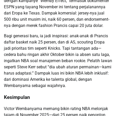
dengan kampanye “Wemby Effect,” termasuk dokumenter
ESPN yang tayang November ini tentang perjalanannya
dari Eropa ke Texas. Dampak komersial: jersey-nya jual
500 ribu unit musim ini, naik 60 persen, dan endorsement-
nya dengan merek fashion Prancis capai 20 juta dolar.
Bagi generasi baru, ia jadi inspirasi: anak-anak di Prancis
daftar basket naik 25 persen, dan di AS, scouting Eropa
jadi prioritas tim seperti Knicks. Tapi tantangan ada—
cedera bahu ringan akhir Oktober bikin ia absen satu laga,
ingatkan NBA soal manajemen beban rookie. Pelatih lawan
seperti Steve Kerr sebut “dia ubah aturan permainan—kami
harus adaptasi.” Dampak luas ini bikin NBA lebih inklusif:
dari dominasi Amerika ke talenta global, dengan
Wembanyama sebagai wajahnya.
Kesimpulan
Victor Wembanyama memang bikin rating NBA melonjak
tajam di November 2025—dari 25 persen naik penonton