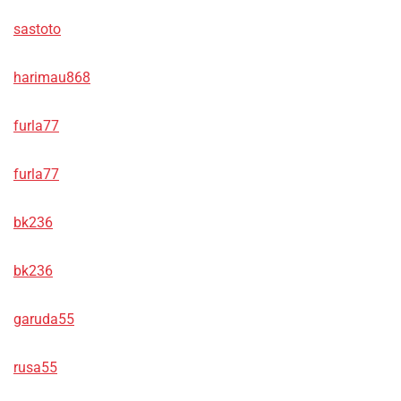
sastoto
harimau868
furla77
furla77
bk236
bk236
garuda55
rusa55