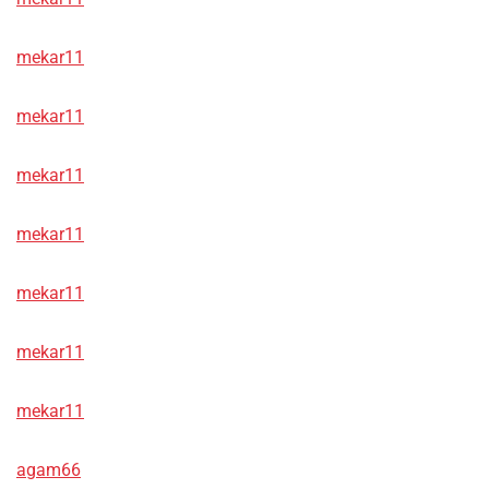
mekar11
mekar11
mekar11
mekar11
mekar11
mekar11
mekar11
agam66