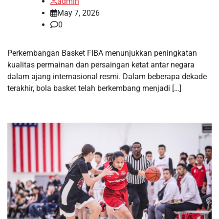
admin
May 7, 2026
0
Perkembangan Basket FIBA menunjukkan peningkatan
kualitas permainan dan persaingan ketat antar negara
dalam ajang internasional resmi. Dalam beberapa dekade
terakhir, bola basket telah berkembang menjadi […]