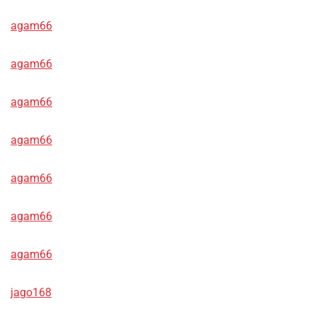
agam66
agam66
agam66
agam66
agam66
agam66
agam66
jago168