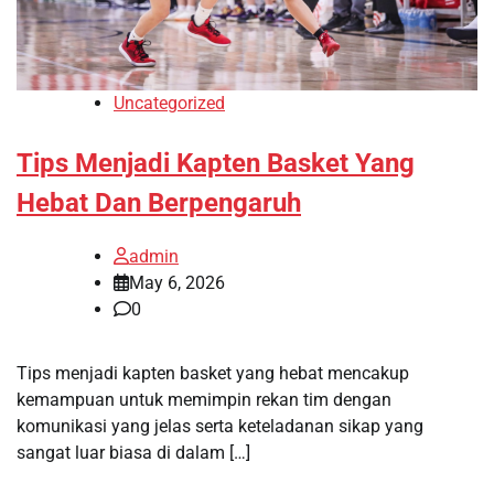
Uncategorized
Tips Menjadi Kapten Basket Yang
Hebat Dan Berpengaruh
admin
May 6, 2026
0
Tips menjadi kapten basket yang hebat mencakup
kemampuan untuk memimpin rekan tim dengan
komunikasi yang jelas serta keteladanan sikap yang
sangat luar biasa di dalam […]