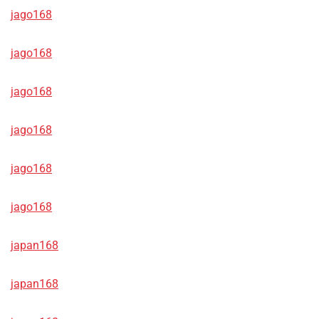
jago168
jago168
jago168
jago168
jago168
jago168
japan168
japan168