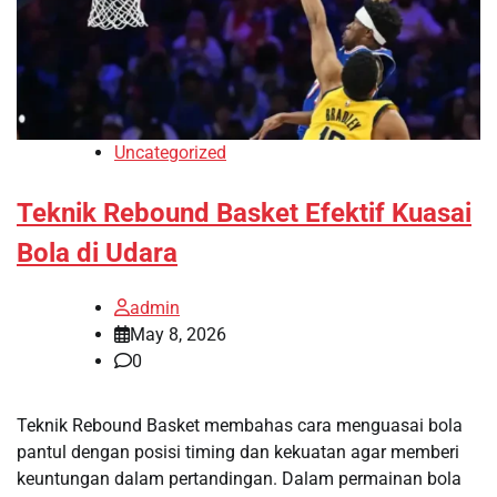
Uncategorized
Teknik Rebound Basket Efektif Kuasai
Bola di Udara
admin
May 8, 2026
0
Teknik Rebound Basket membahas cara menguasai bola
pantul dengan posisi timing dan kekuatan agar memberi
keuntungan dalam pertandingan. Dalam permainan bola