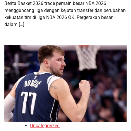
Berita Basket 2026 trade pemain besar NBA 2026
mengguncang liga dengan kejutan transfer dan perubahan
kekuatan tim di liga NBA 2026 OK. Pergerakan besar
dalam […]
Uncategorized