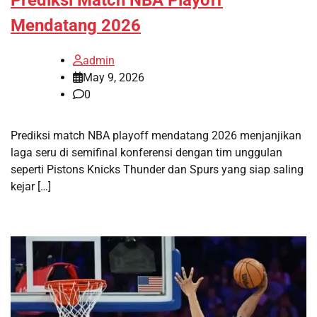
Prediksi Match NBA Playoff
Mendatang 2026
admin
May 9, 2026
0
Prediksi match NBA playoff mendatang 2026 menjanjikan
laga seru di semifinal konferensi dengan tim unggulan
seperti Pistons Knicks Thunder dan Spurs yang siap saling
kejar […]