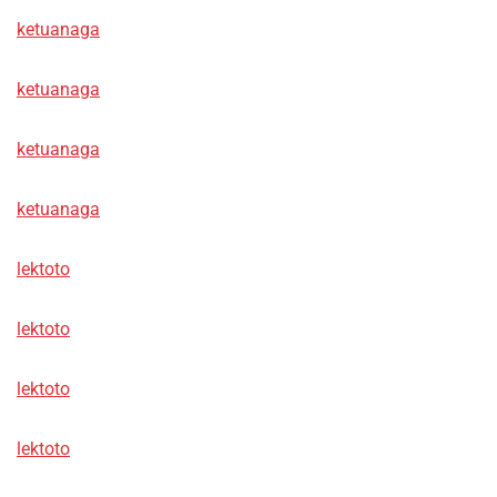
ketuanaga
ketuanaga
ketuanaga
ketuanaga
lektoto
lektoto
lektoto
lektoto