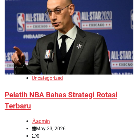
Uncategorized
Pelatih NBA Bahas Strategi Rotasi
Terbaru
admin
May 23, 2026
0