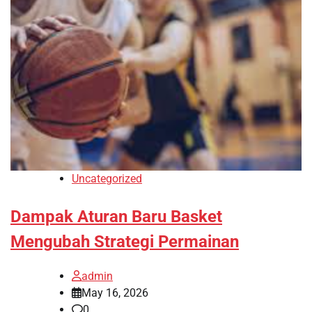
Uncategorized
Dampak Aturan Baru Basket
Mengubah Strategi Permainan
admin
May 16, 2026
0