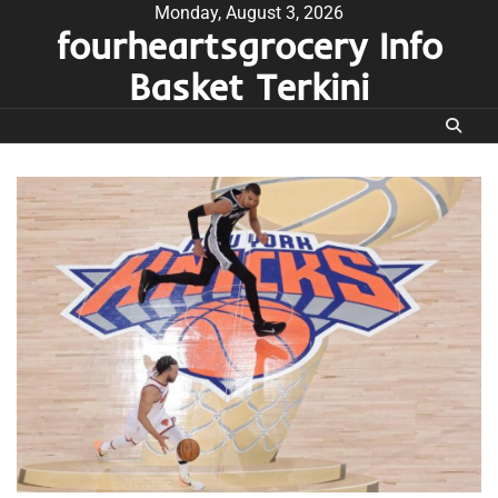
Skip
Monday, August 3, 2026
fourheartsgrocery Info
to
content
Basket Terkini