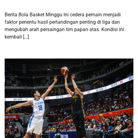
Berita Bola Basket Minggu Ini cedera pemain menjadi
faktor penentu hasil pertandingan penting di liga dan
mengubah arah persaingan tim papan atas. Kondisi ini
kembali […]