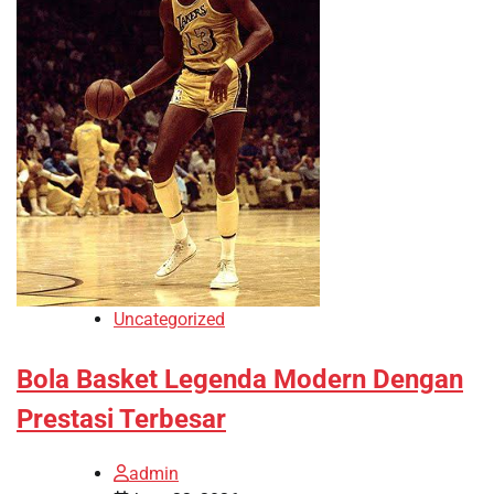
Uncategorized
Bola Basket Legenda Modern Dengan
Prestasi Terbesar
admin