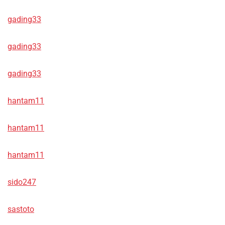
gading33
gading33
gading33
hantam11
hantam11
hantam11
sido247
sastoto