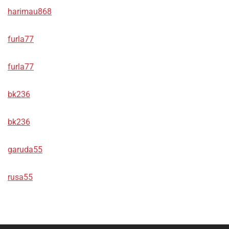
harimau868
furla77
furla77
bk236
bk236
garuda55
rusa55