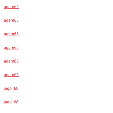
agam66
agam66
agam66
agam66
agam66
agam66
jago168
jago168