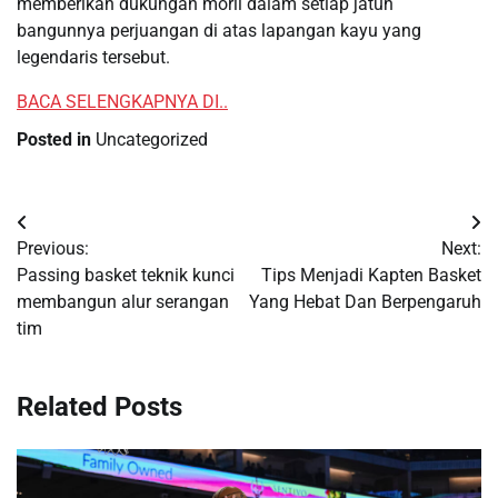
memberikan dukungan moril dalam setiap jatuh
bangunnya perjuangan di atas lapangan kayu yang
legendaris tersebut.
BACA SELENGKAPNYA DI..
Posted in
Uncategorized
Post
Previous:
Next:
navigation
Passing basket teknik kunci
Tips Menjadi Kapten Basket
membangun alur serangan
Yang Hebat Dan Berpengaruh
tim
Related Posts