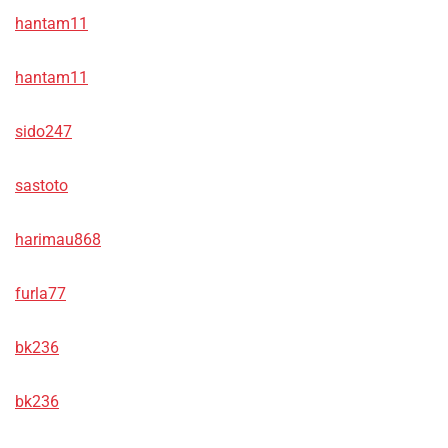
hantam11
hantam11
sido247
sastoto
harimau868
furla77
bk236
bk236