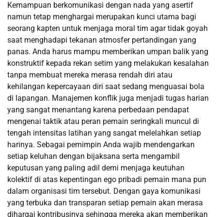
Kemampuan berkomunikasi dengan nada yang asertif
namun tetap menghargai merupakan kunci utama bagi
seorang kapten untuk menjaga moral tim agar tidak goyah
saat menghadapi tekanan atmosfer pertandingan yang
panas. Anda harus mampu memberikan umpan balik yang
konstruktif kepada rekan setim yang melakukan kesalahan
tanpa membuat mereka merasa rendah diri atau
kehilangan kepercayaan diri saat sedang menguasai bola
di lapangan. Manajemen konflik juga menjadi tugas harian
yang sangat menantang karena perbedaan pendapat
mengenai taktik atau peran pemain seringkali muncul di
tengah intensitas latihan yang sangat melelahkan setiap
harinya. Sebagai pemimpin Anda wajib mendengarkan
setiap keluhan dengan bijaksana serta mengambil
keputusan yang paling adil demi menjaga keutuhan
kolektif di atas kepentingan ego pribadi pemain mana pun
dalam organisasi tim tersebut. Dengan gaya komunikasi
yang terbuka dan transparan setiap pemain akan merasa
dihargai kontribusinya sehingga mereka akan memberikan