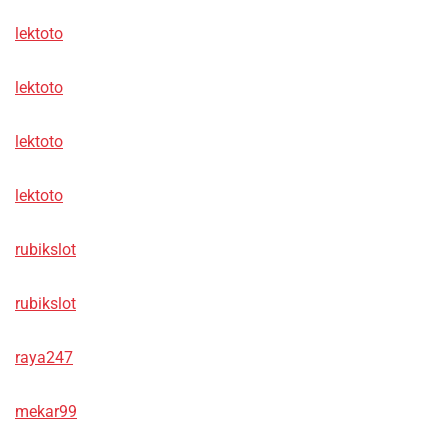
lektoto
lektoto
lektoto
lektoto
rubikslot
rubikslot
raya247
mekar99