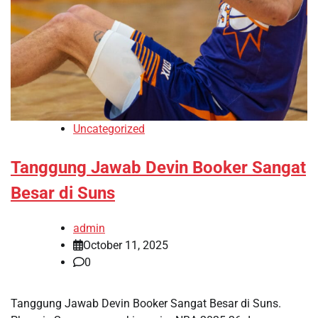
Uncategorized
Tanggung Jawab Devin Booker Sangat
Besar di Suns
admin
October 11, 2025
0
Tanggung Jawab Devin Booker Sangat Besar di Suns.