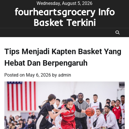
Skip
Wednesday, August 5, 2026
fourheartsgrocery Info
to
content
Basket Terkini
Tips Menjadi Kapten Basket Yang
Hebat Dan Berpengaruh
Posted on
May 6, 2026
by
admin