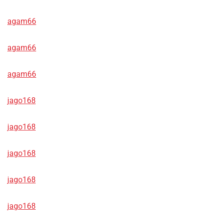
agam66
agam66
agam66
jago168
jago168
jago168
jago168
jago168