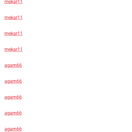
mekar11
mekar11
mekar11
mekar11
agam66
agam66
agam66
agam66
agam66