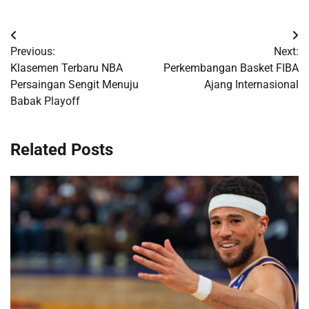
Post
Previous:
Next:
navigation
Klasemen Terbaru NBA
Perkembangan Basket FIBA
Persaingan Sengit Menuju
Ajang Internasional
Babak Playoff
Related Posts