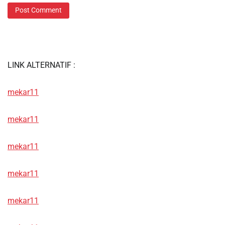
LINK ALTERNATIF :
mekar11
mekar11
mekar11
mekar11
mekar11