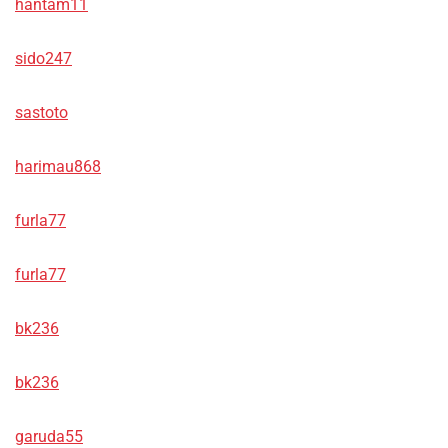
hantam11
sido247
sastoto
harimau868
furla77
furla77
bk236
bk236
garuda55