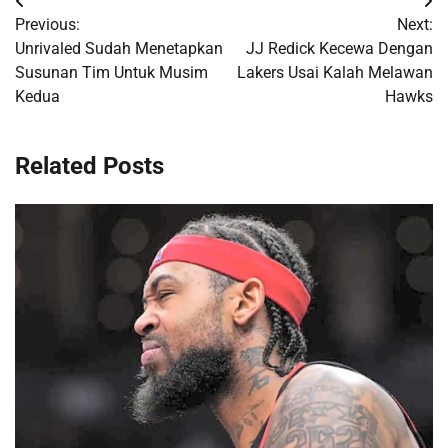
Post
Previous:
Next:
navigation
Unrivaled Sudah Menetapkan
JJ Redick Kecewa Dengan
Susunan Tim Untuk Musim
Lakers Usai Kalah Melawan
Kedua
Hawks
Related Posts