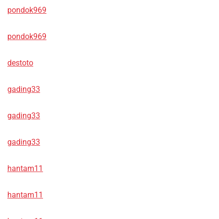
pondok969
pondok969
destoto
gading33
gading33
gading33
hantam11
hantam11