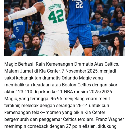
Magic Berhasil Raih Kemenangan Dramatis Atas Celtics.
Malam Jumat di Kia Center, 7 November 2025, menjadi
saksi kebangkitan dramatis Orlando Magic yang
membalikkan keadaan atas Boston Celtics dengan skor
akhir 123-110 di pekan ke-11 NBA musim 2025/2026.
Magic, yang tertinggal 96-95 menjelang enam menit
terakhir, meledak dengan serangan 28-14 untuk curi
kemenangan telak—momen yang bikin Kia Center
bergemuruh dan penggemar Celtics terdiam. Franz Wagner
memimpin comeback dengan 27 poin efisien, didukung