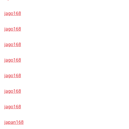
jago168
jago168
jago168
jago168
jago168
jago168
jago168
japan168