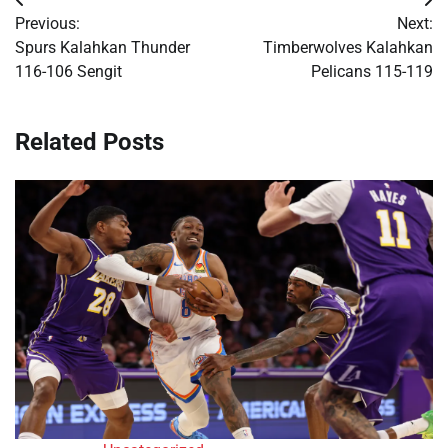
Post
Previous:
Next:
navigation
Spurs Kalahkan Thunder
Timberwolves Kalahkan
116-106 Sengit
Pelicans 115-119
Related Posts