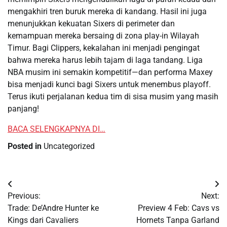
mengakhiri tren buruk mereka di kandang. Hasil ini juga
menunjukkan kekuatan Sixers di perimeter dan
kemampuan mereka bersaing di zona play-in Wilayah
Timur. Bagi Clippers, kekalahan ini menjadi pengingat
bahwa mereka harus lebih tajam di laga tandang. Liga
NBA musim ini semakin kompetitif—dan performa Maxey
bisa menjadi kunci bagi Sixers untuk menembus playoff.
Terus ikuti perjalanan kedua tim di sisa musim yang masih
panjang!
BACA SELENGKAPNYA DI…
Posted in
Uncategorized
Post
Previous:
Next:
navigation
Trade: De’Andre Hunter ke
Preview 4 Feb: Cavs vs
Kings dari Cavaliers
Hornets Tanpa Garland