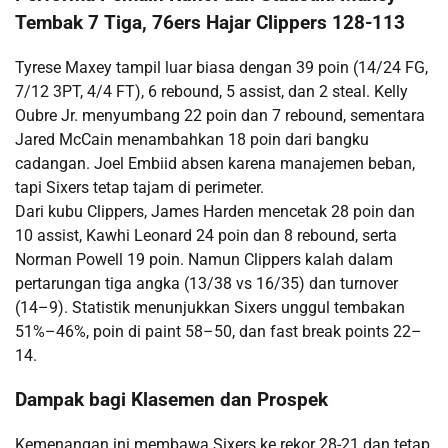
Tembak 7 Tiga, 76ers Hajar Clippers 128-113
Tyrese Maxey tampil luar biasa dengan 39 poin (14/24 FG,
7/12 3PT, 4/4 FT), 6 rebound, 5 assist, dan 2 steal. Kelly
Oubre Jr. menyumbang 22 poin dan 7 rebound, sementara
Jared McCain menambahkan 18 poin dari bangku
cadangan. Joel Embiid absen karena manajemen beban,
tapi Sixers tetap tajam di perimeter.
Dari kubu Clippers, James Harden mencetak 28 poin dan
10 assist, Kawhi Leonard 24 poin dan 8 rebound, serta
Norman Powell 19 poin. Namun Clippers kalah dalam
pertarungan tiga angka (13/38 vs 16/35) dan turnover
(14–9). Statistik menunjukkan Sixers unggul tembakan
51%–46%, poin di paint 58–50, dan fast break points 22–
14.
Dampak bagi Klasemen dan Prospek
Kemenangan ini membawa Sixers ke rekor 28-21 dan tetap