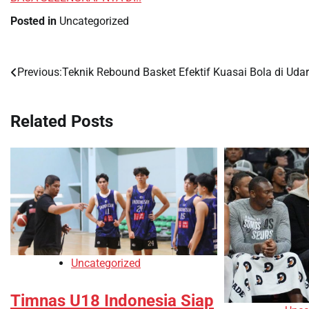
Posted in
Uncategorized
Previous:
Teknik Rebound Basket Efektif Kuasai Bola di Uda
Post
navigation
Related Posts
Uncategorized
Timnas U18 Indonesia Siap