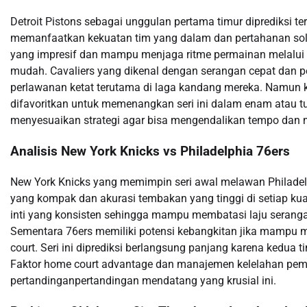
Detroit Pistons sebagai unggulan pertama timur diprediksi t
memanfaatkan kekuatan tim yang dalam dan pertahanan solid
yang impresif dan mampu menjaga ritme permainan melalui 
mudah. Cavaliers yang dikenal dengan serangan cepat dan
perlawanan ketat terutama di laga kandang mereka. Namun 
difavoritkan untuk memenangkan seri ini dalam enam atau t
menyesuaikan strategi agar bisa mengendalikan tempo dan
Analisis New York Knicks vs Philadelphia 76ers
New York Knicks yang memimpin seri awal melawan Philadel
yang kompak dan akurasi tembakan yang tinggi di setiap ku
inti yang konsisten sehingga mampu membatasi laju seranga
Sementara 76ers memiliki potensi kebangkitan jika mampu 
court. Seri ini diprediksi berlangsung panjang karena kedua
Faktor home court advantage dan manajemen kelelahan pema
pertandinganpertandingan mendatang yang krusial ini.