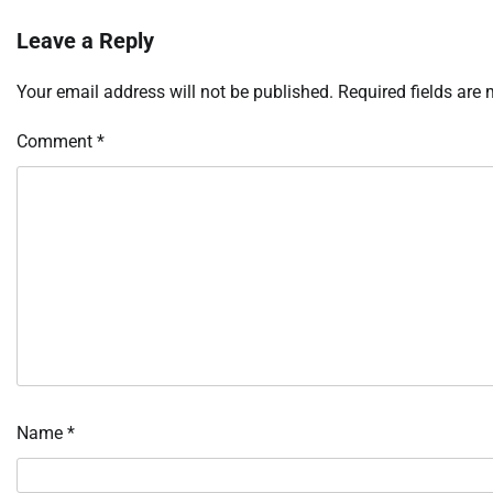
Leave a Reply
Your email address will not be published.
Required fields are
Comment
*
Name
*