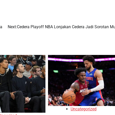
ra
Next:
Cedera Playoff NBA Lonjakan Cedera Jadi Sorotan M
Uncategorized