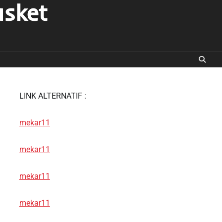
asket
LINK ALTERNATIF :
mekar11
mekar11
mekar11
mekar11