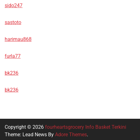
sido247
sastoto
harimau868
furla77
bk236
bk236
Copyright © 2026
fourheartsgrocery Info Basket Terkini
Theme: Lead News By
Adore Themes
.