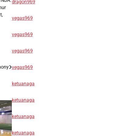
h NBA.
dragon969
mur
t,
vegas969
vegas969
vegas969
hony
vegas969
ketuanaga
ketuanaga
ketuanaga
ketuanaga