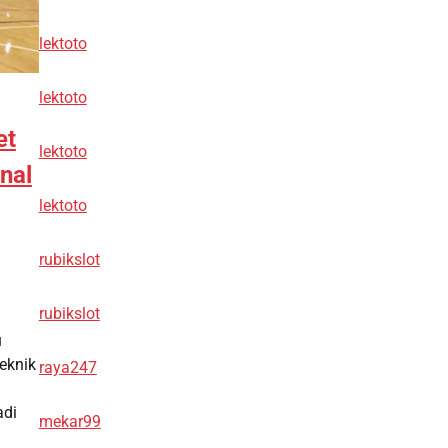
lektoto
lektoto
et
lektoto
nal
lektoto
rubikslot
rubikslot
u
eknik
raya247
adi
mekar99