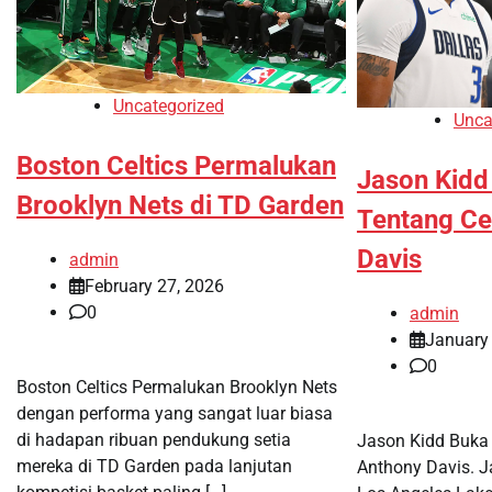
Uncategorized
Unca
Boston Celtics Permalukan
Jason Kidd
Brooklyn Nets di TD Garden
Tentang Ce
Davis
admin
February 27, 2026
0
admin
January
0
Boston Celtics Permalukan Brooklyn Nets
dengan performa yang sangat luar biasa
di hadapan ribuan pendukung setia
Jason Kidd Buka
mereka di TD Garden pada lanjutan
Anthony Davis. J