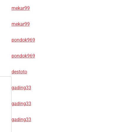
mekar99
mekar99
pondok969
pondok969
destoto
gading33
gading33
gading33