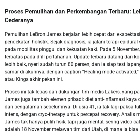
Proses Pemulihan dan Perkembangan Terbaru: Le
Cederanya
Pemulihan LeBron James berjalan lebih cepat dari ekspekta
pendekatan holistik. Sejak diagnosis, ia jalani terapi epidural
pada mobilitas pinggul dan kekuatan kaki. Pada 5 November,
terbatas pada drill pertahanan. Update terbaru datang dari 
lebih baik, nyeri sudah turun 80 persen, dan ia siap test la
samar di akunnya, dengan caption “Healing mode activated,”
atau Kings akhir pekan ini.
Proses ini tak lepas dari dukungan tim medis Lakers, yang p
James juga tambah elemen pribadi: diet anti-inflamasi kaya om
dari pengalaman sebelumnya. Di usia 41, ia tak lagi paksa tub
intens, dengan cryo-therapy untuk percepat recovery. Analis 
James tak hanya pulih fisik, tapi juga mental, sering video call
adalah 18 November melawan tim dari Utah, di mana ia bisa l