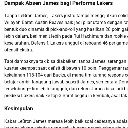
Dampak Absen James bagi Performa Lakers
Tanpa LeBron James, Lakers justru tampil mengejutkan solid
Wilayah Barat. Austin Reaves naik jadi pilar utama dengan r
bentuk duo dinamis di pick-and-roll yang hasilkan 28 poin 
lebih dalam, beri menit lebih pada Rui Hachimura dan rookie 
keseluruhan. Defensif, Lakers unggul di rebound 46 per gam
ofensif ekstra.
Tapi dampaknya tak bisa diabaikan: tanpa James, serangan L
kuarter keempat saat defisit di bawah 10 poin. Penggemar ra
kekalahan 118-104 dari Bucks, di mana tim kurang respons com
belajar ambil tanggung jawab seperti James, sementara Donc
terselubung—tim lebih tangguh, dan return James bisa jadi b
prediksi Lakers naik ke top-3 Barat begitu ia kembali, asal ta
Kesimpulan
Kabar LeBron James merasa lebih baik soal cederanya adalah 