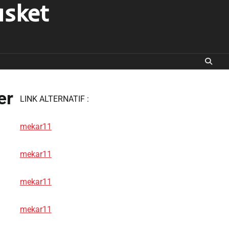
asket
er
LINK ALTERNATIF :
mekar11
mekar11
mekar11
mekar11