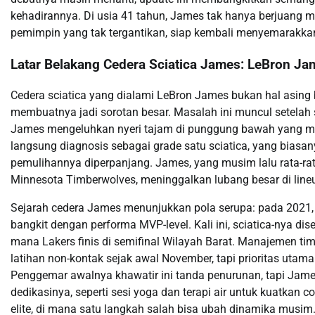
kehadirannya. Di usia 41 tahun, James tak hanya berjuang
pemimpin yang tak tergantikan, siap kembali menyemarakk
Latar Belakang Cedera Sciatica James: LeBron J
Cedera sciatica yang dialami LeBron James bukan hal asing ba
membuatnya jadi sorotan besar. Masalah ini muncul setelah 
James mengeluhkan nyeri tajam di punggung bawah yang menjal
langsung diagnosis sebagai grade satu sciatica, yang biasany
pemulihannya diperpanjang. James, yang musim lalu rata-rat
Minnesota Timberwolves, meninggalkan lubang besar di line
Sejarah cedera James menunjukkan pola serupa: pada 2021,
bangkit dengan performa MVP-level. Kali ini, sciatica-nya dis
mana Lakers finis di semifinal Wilayah Barat. Manajemen tim,
latihan non-kontak sejak awal November, tapi prioritas uta
Penggemar awalnya khawatir ini tanda penurunan, tapi James 
dedikasinya, seperti sesi yoga dan terapi air untuk kuatkan c
elite, di mana satu langkah salah bisa ubah dinamika musim