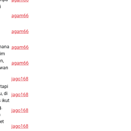
i
agam66
agam66
 mana
agam66
tim
n,
agam66
awan
jago168
tapi
, di
jago168
 ikut
g.
jago168
n
et
jago168