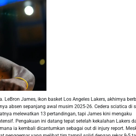
 LeBron James, ikon basket Los Angeles Lakers, akhirnya ber
ya absen sepanjang awal musim 2025-26. Cedera sciatica di s
uatnya melewatkan 13 pertandingan, tapi James kini mengaku
tensif. Pengakuan ini datang tepat setelah kekalahan Lakers da
na ia kembali dicantumkan sebagai out di injury report. Mes
 penggemar yang melihat tim tampil solid dengan rekor 9-5 t