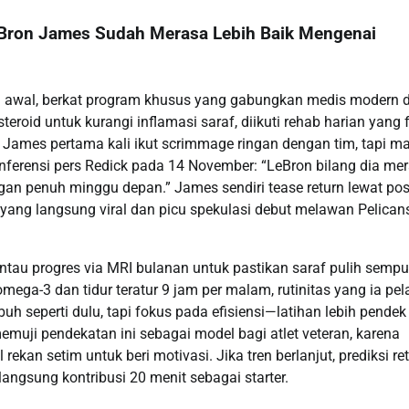
Bron James Sudah Merasa Lebih Baik Mengenai
si awal, berkat program khusus yang gabungkan medis modern 
 steroid untuk kurangi inflamasi saraf, diikuti rehab harian yang
 James pertama kali ikut scrimmage ringan dengan tim, tapi m
konferensi pers Redick pada 14 November: “LeBron bilang dia me
pangan penuh minggu depan.” James sendiri tease return lewat pos
 yang langsung viral dan picu spekulasi debut melawan Pelican
antau progres via MRI bulanan untuk pastikan saraf pulih sempu
ega-3 dan tidur teratur 9 jam per malam, rutinitas yang ia pela
uh seperti dulu, tapi fokus pada efisiensi—latihan lebih pendek 
memuji pendekatan ini sebagai model bagi atlet veteran, karena
 rekan setim untuk beri motivasi. Jika tren berlanjut, prediksi re
angsung kontribusi 20 menit sebagai starter.