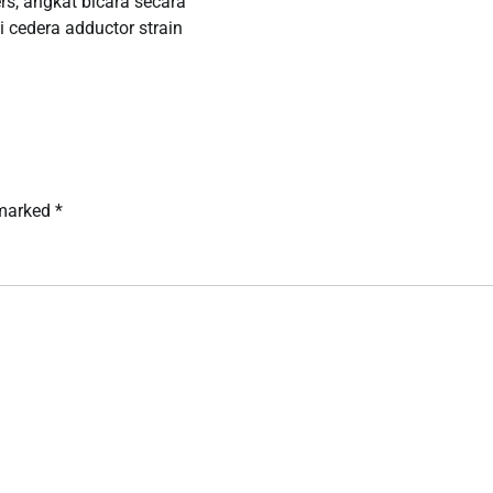
rs, angkat bicara secara
 cedera adductor strain
 marked
*