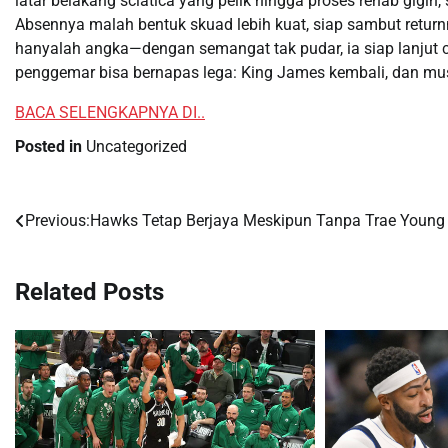
latar belakang sciatica yang pelik hingga proses rehab gigi
Absennya malah bentuk skuad lebih kuat, siap sambut returnn
hanyalah angka—dengan semangat tak pudar, ia siap lanjut c
penggemar bisa bernapas lega: King James kembali, dan mus
BACA SELENGKAPNYA DI..
Posted in
Uncategorized
Previous:
Hawks Tetap Berjaya Meskipun Tanpa Trae Young
Post
navigation
Related Posts