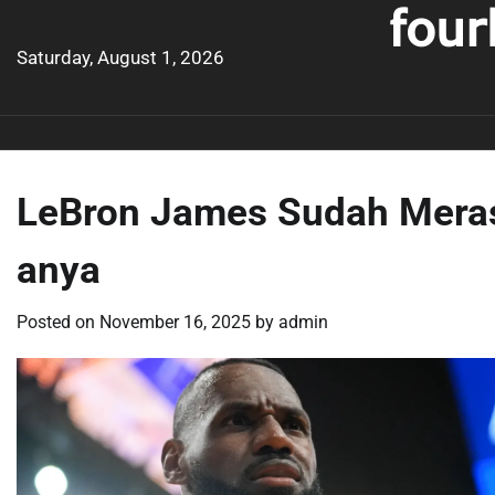
four
Skip
to
Saturday, August 1, 2026
content
LeBron James Sudah Meras
anya
Posted on
November 16, 2025
by
admin