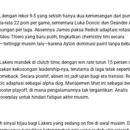
, dengan rekor 9-5 yang selisih hanya dua kemenangan dari pu
ata-rata 22 poin per game, sementara Luka Doncic dan Deandre 
gabungan per laga. Absennya James paksa Redick adaptasi rotas
Adou Thiero yang baru pulih, tingkatkan chemistry tim secara
e—tertinggi musim lalu—karena Ayton dominasi paint tanpa beb
akers mandek di clutch time, dengan win rate turun 15 persen 
sakan kekosongan leadership-nya, terutama di laga telak seperti
eback. Secara positif, absen ini jadi ujian bagi era transisi: 
ic adaptasi sebagai alpha dog. Manajemen lihat ini sebagai be
ooster playoff, di mana pengalamannya tak tergantikan. Analis
k overplay untuk hindari fatigue akhir musim.
sinyal hijau bagi Lakers yang sedang on fire di awal musim. D