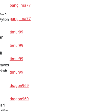
panglima77
ncak
panglima77
Ayton
i
timur99
an
timur99
di
timur99
Reaves
rkah
timur99
dragon969
dragon969
ari