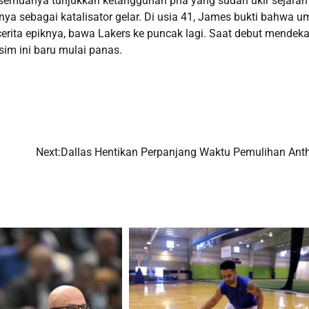
h, semuanya tunjukkan ketangguhan pria yang sudah ukir sejara
ya sebagai katalisator gelar. Di usia 41, James bukti bahwa u
erita epiknya, bawa Lakers ke puncak lagi. Saat debut mendeka
im ini baru mulai panas.
Next:
Dallas Hentikan Perpanjang Waktu Pemulihan Ant