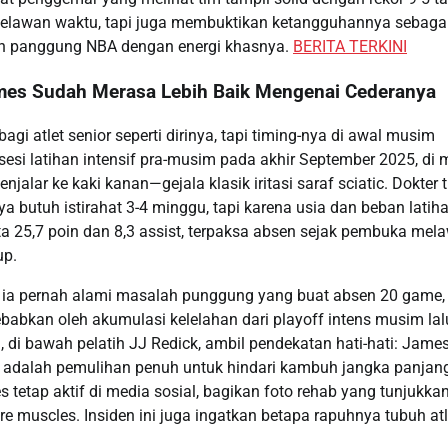
 melawan waktu, tapi juga membuktikan ketangguhannya sebaga
an panggung NBA dengan energi khasnya.
BERITA TERKINI
ames Sudah Merasa Lebih Baik Mengenai Cederanya
gi atlet senior seperti dirinya, tapi timing-nya di awal musim
sesi latihan intensif pra-musim pada akhir September 2025, di
ar ke kaki kanan—gejala klasik iritasi saraf sciatic. Dokter 
a butuh istirahat 3-4 minggu, tapi karena usia dan beban latiha
a 25,7 poin dan 8,3 assist, terpaksa absen sejak pembuka mel
up.
 ia pernah alami masalah punggung yang buat absen 20 game, 
ebabkan oleh akumulasi kelelahan dari playoff intens musim lalu
 di bawah pelatih JJ Redick, ambil pendekatan hati-hati: James
ma adalah pemulihan penuh untuk hindari kambuh jangka panjan
tetap aktif di media sosial, bagikan foto rehab yang tunjukka
ore muscles. Insiden ini juga ingatkan betapa rapuhnya tubuh atl
.