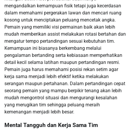
mengandalkan kemampuan fisik tetapi juga kecerdasan
dalam memahami pergerakan lawan dan mencari ruang
kosong untuk menciptakan peluang mencetak angka.
Pemain yang memiliki visi permainan baik akan lebih
mudah memberikan assist melakukan rotasi bertahan dan
mengatur tempo pertandingan sesuai kebutuhan tim.
Kemampuan ini biasanya berkembang melalui
pengalaman bertanding serta kebiasaan memperhatikan
detail kecil selama latihan maupun pertandingan resmi.
Pemain juga harus memahami posisi rekan setim agar
kerja sama menjadi lebih efektif ketika melakukan
serangan maupun pertahanan. Dalam pertandingan cepat
seorang pemain yang mampu berpikir tenang akan lebih
mudah mengontrol situasi dan mengurangi kesalahan
yang merugikan tim sehingga peluang meraih
kemenangan menjadi lebih besar.
Mental Tangguh dan Kerja Sama Tim