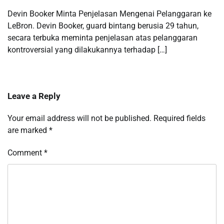
Devin Booker Minta Penjelasan Mengenai Pelanggaran ke
LeBron. Devin Booker, guard bintang berusia 29 tahun,
secara terbuka meminta penjelasan atas pelanggaran
kontroversial yang dilakukannya terhadap […]
Leave a Reply
Your email address will not be published.
Required fields
are marked
*
Comment
*