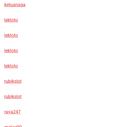
ketuanaga
lektoto
lektoto
lektoto
lektoto
rubikslot
rubikslot
raya247