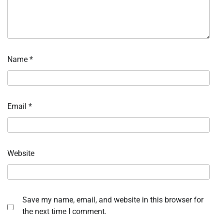
Name
*
Email
*
Website
Save my name, email, and website in this browser for
the next time I comment.