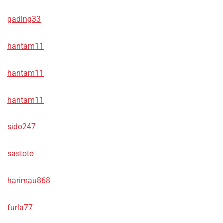
gading33
hantam11
hantam11
hantam11
sido247
sastoto
harimau868
furla77