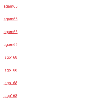
agam66
agam66
agam66
agam66
jago168
jago168
jago168
jago168