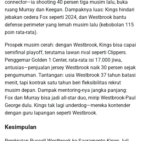
connector—ia shooting 40 persen tiga musim lalu, buka
ruang Murray dan Keegan. Dampaknya luas: Kings hindari
jebakan cedera Fox seperti 2024, dan Westbrook bantu
defense perimeter yang lemah musim lalu (kebobolan 115
poin rata-rata).
Prospek musim cerah: dengan Westbrook, Kings bisa capai
semifinal playoff, terutama lawan rival seperti Clippers.
Penggemar Golden 1 Center, rata-rata isi 17.000 jiwa,
antusias—penjualan jersey Westbrook naik 30 persen sejak
pengumuman. Tantangan: usia Westbrook 37 tahun batasi
menit, tapi kontrak satu tahun beri fleksibilitas rekrut
musim depan. Dampak mentoring-nya jangka panjang:
Fox dan Murray bisa jadi all-star duo, mirip Westbrook-Paul
George dulu. Kings tak lagi underdog—mereka kontender
dengan guru lapangan seperti Westbrook.
Kesimpulan
Perekrutan Russell Westbrook ke Sacramento Kings Juli