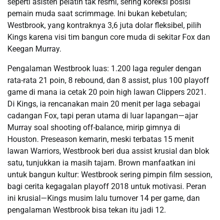
seperti asisten pelatih tak resmi, sering koreksi posisi
pemain muda saat scrimmage. Ini bukan kebetulan;
Westbrook, yang kontraknya 3,6 juta dolar fleksibel, pilih
Kings karena visi tim bangun core muda di sekitar Fox dan
Keegan Murray.
Pengalaman Westbrook luas: 1.200 laga reguler dengan
rata-rata 21 poin, 8 rebound, dan 8 assist, plus 100 playoff
game di mana ia cetak 20 poin high lawan Clippers 2021.
Di Kings, ia rencanakan main 20 menit per laga sebagai
cadangan Fox, tapi peran utama di luar lapangan—ajar
Murray soal shooting off-balance, mirip gimnya di
Houston. Preseason kemarin, meski terbatas 15 menit
lawan Warriors, Westbrook beri dua assist krusial dan blok
satu, tunjukkan ia masih tajam. Brown manfaatkan ini
untuk bangun kultur: Westbrook sering pimpin film session,
bagi cerita kegagalan playoff 2018 untuk motivasi. Peran
ini krusial—Kings musim lalu turnover 14 per game, dan
pengalaman Westbrook bisa tekan itu jadi 12.