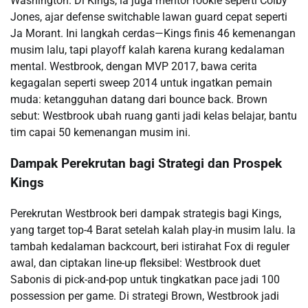
Washington. Di Kings, ia juga mentor rookie seperti Colby
Jones, ajar defense switchable lawan guard cepat seperti
Ja Morant. Ini langkah cerdas—Kings finis 46 kemenangan
musim lalu, tapi playoff kalah karena kurang kedalaman
mental. Westbrook, dengan MVP 2017, bawa cerita
kegagalan seperti sweep 2014 untuk ingatkan pemain
muda: ketangguhan datang dari bounce back. Brown
sebut: Westbrook ubah ruang ganti jadi kelas belajar, bantu
tim capai 50 kemenangan musim ini.
Dampak Perekrutan bagi Strategi dan Prospek
Kings
Perekrutan Westbrook beri dampak strategis bagi Kings,
yang target top-4 Barat setelah kalah play-in musim lalu. Ia
tambah kedalaman backcourt, beri istirahat Fox di reguler
awal, dan ciptakan line-up fleksibel: Westbrook duet
Sabonis di pick-and-pop untuk tingkatkan pace jadi 100
possession per game. Di strategi Brown, Westbrook jadi