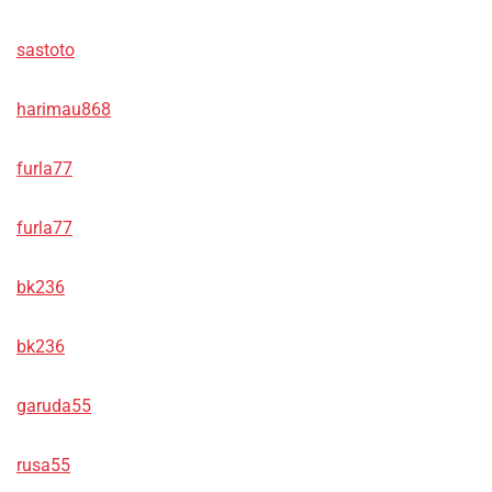
sastoto
harimau868
furla77
furla77
bk236
bk236
garuda55
rusa55