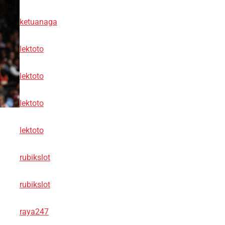
ketuanaga
lektoto
lektoto
lektoto
lektoto
rubikslot
rubikslot
raya247