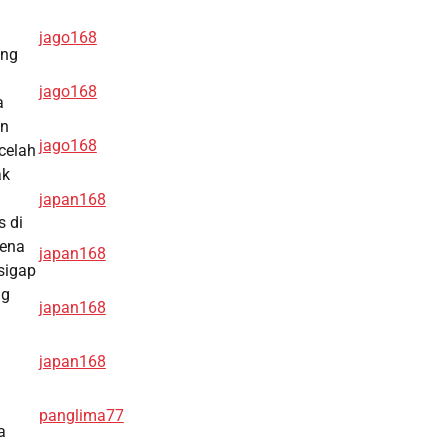
jago168
ang
jago168
a
an
jago168
celah
ak
japan168
s di
rena
japan168
sigap
ng
japan168
japan168
panglima77
a