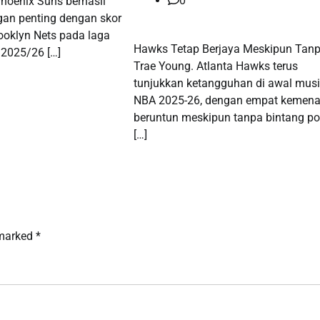
0
hoenix Suns berhasil
an penting dengan skor
ooklyn Nets pada laga
Hawks Tetap Berjaya Meskipun Tan
 2025/26 […]
Trae Young. Atlanta Hawks terus
tunjukkan ketangguhan di awal mus
NBA 2025-26, dengan empat kemen
beruntun meskipun tanpa bintang po
[…]
 marked
*