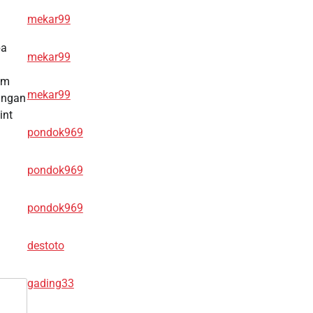
mekar99
pa
mekar99
im
mekar99
angan
int
pondok969
pondok969
pondok969
destoto
gading33