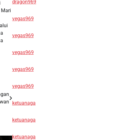
dragon969
i
 Mari
vegas969
alui
da
vegas969
ya
vegas969
vegas969
vegas969
ngan
awan
ketuanaga
ketuanaga
ketuanaga