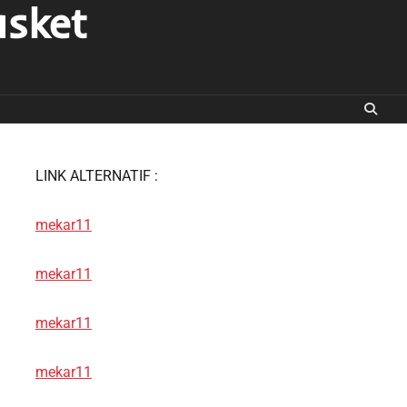
asket
LINK ALTERNATIF :
mekar11
mekar11
mekar11
mekar11