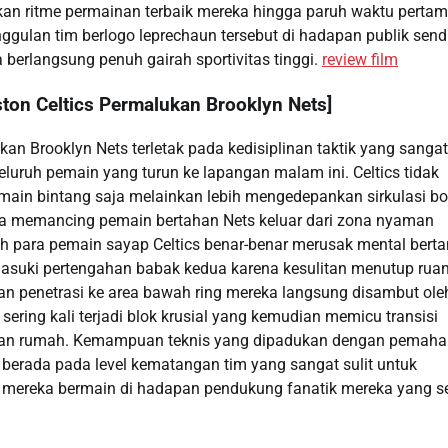
n ritme permainan terbaik mereka hingga paruh waktu perta
ggulan tim berlogo leprechaun tersebut di hadapan publik sendi
berlangsung penuh gairah sportivitas tinggi.
review film
ston Celtics Permalukan Brooklyn Nets]
n Brooklyn Nets terletak pada kedisiplinan taktik yang sangat
luruh pemain yang turun ke lapangan malam ini. Celtics tidak
in bintang saja melainkan lebih mengedepankan sirkulasi bo
guna memancing pemain bertahan Nets keluar dari zona nyaman
eh para pemain sayap Celtics benar-benar merusak mental bert
masuki pertengahan babak kedua karena kesulitan menutup rua
n penetrasi ke area bawah ring mereka langsung disambut ole
ering kali terjadi blok krusial yang kemudian memicu transisi
tuan rumah. Kemampuan teknis yang dipadukan dengan pemah
ni berada pada level kematangan tim yang sangat sulit untuk
t mereka bermain di hadapan pendukung fanatik mereka yang se