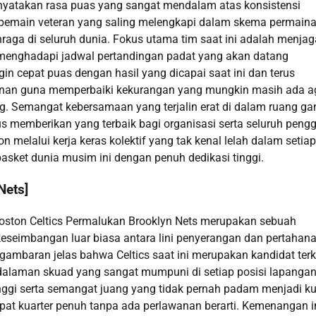
nyatakan rasa puas yang sangat mendalam atas konsistensi
pemain veteran yang saling melengkapi dalam skema permain
hraga di seluruh dunia. Fokus utama tim saat ini adalah menjag
ma menghadapi jadwal pertandingan padat yang akan datang
ngin cepat puas dengan hasil yang dicapai saat ini dan terus
ainan guna memperbaiki kekurangan yang mungkin masih ada a
g. Semangat kebersamaan yang terjalin erat di dalam ruang gan
s memberikan yang terbaik bagi organisasi serta seluruh peng
n melalui kerja keras kolektif yang tak kenal lelah dalam setiap
basket dunia musim ini dengan penuh dedikasi tinggi.
Nets]
Boston Celtics Permalukan Brooklyn Nets merupakan sebuah
 keseimbangan luar biasa antara lini penyerangan dan pertahana
gambaran jelas bahwa Celtics saat ini merupakan kandidat ter
dalaman skuad yang sangat mumpuni di setiap posisi lapangan
tinggi serta semangat juang yang tidak pernah padam menjadi ku
at kuarter penuh tanpa ada perlawanan berarti. Kemenangan i