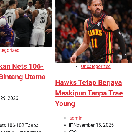
tegorized
kan Nets 106-
Uncategorized
Bintang Utama
Hawks Tetap Berjaya
Meskipun Tanpa Trae
 29, 2026
Young
admin
November 15, 2025
ets 106-102 Tanpa