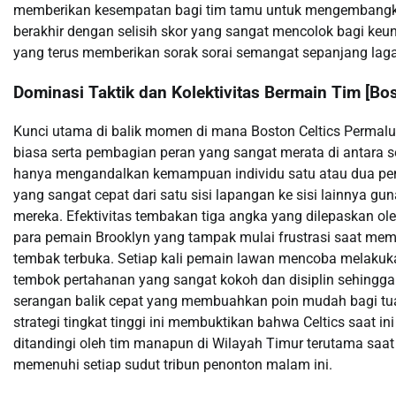
memberikan kesempatan bagi tim tamu untuk mengembangka
berakhir dengan selisih skor yang sangat mencolok bagi keun
yang terus memberikan sorak sorai semangat sepanjang laga 
Dominasi Taktik dan Kolektivitas Bermain Tim [Bo
Kunci utama di balik momen di mana Boston Celtics Permaluka
biasa serta pembagian peran yang sangat merata di antara se
hanya mengandalkan kemampuan individu satu atau dua pema
yang sangat cepat dari satu sisi lapangan ke sisi lainnya 
mereka. Efektivitas tembakan tiga angka yang dilepaskan ol
para pemain Brooklyn yang tampak mulai frustrasi saat me
tembak terbuka. Setiap kali pemain lawan mencoba melakuka
tembok pertahanan yang sangat kokoh dan disiplin sehingga s
serangan balik cepat yang membuahkan poin mudah bagi 
strategi tingkat tinggi ini membuktikan bahwa Celtics saat i
ditandingi oleh tim manapun di Wilayah Timur terutama saa
memenuhi setiap sudut tribun penonton malam ini.