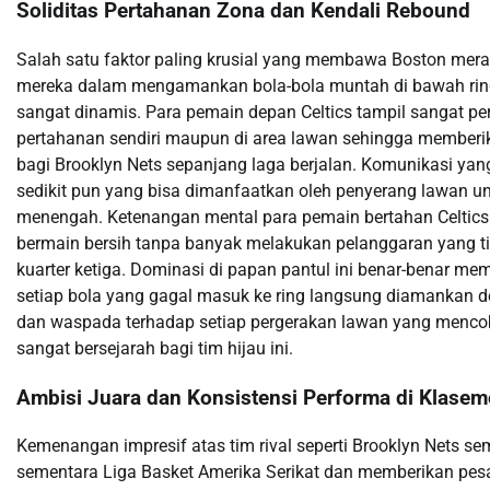
Soliditas Pertahanan Zona dan Kendali Rebound
Salah satu faktor paling krusial yang membawa Boston mera
mereka dalam mengamankan bola-bola muntah di bawah ring
sangat dinamis. Para pemain depan Celtics tampil sangat p
pertahanan sendiri maupun di area lawan sehingga member
bagi Brooklyn Nets sepanjang laga berjalan. Komunikasi yan
sedikit pun yang bisa dimanfaatkan oleh penyerang lawan 
menengah. Ketenangan mental para pemain bertahan Celtics 
bermain bersih tanpa banyak melakukan pelanggaran yang ti
kuarter ketiga. Dominasi di papan pantul ini benar-benar m
setiap bola yang gagal masuk ke ring langsung diamankan de
dan waspada terhadap setiap pergerakan lawan yang mencob
sangat bersejarah bagi tim hijau ini.
Ambisi Juara dan Konsistensi Performa di Klase
Kemenangan impresif atas tim rival seperti Brooklyn Nets s
sementara Liga Basket Amerika Serikat dan memberikan pes