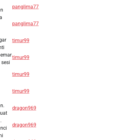
panglima77
an
a
panglima77
gar
timur99
ti
gemar
timur99
 sesi
timur99
timur99
n.
dragon969
kuat
.
dragon969
nci
ni