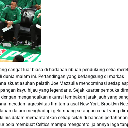
ang sangat luar biasa di hadapan ribuan pendukung setia mere
di dunia malam ini. Pertandingan yang berlangsung di markas
na skuat asuhan pelatih Joe Mazzulla mendominasi setiap as
apangan kayu hijau yang legendaris. Sejak kuarter pembuka dim
i dengan mengandalkan akurasi tembakan jarak jauh yang san
una meredam agresivitas tim tamu asal New York. Brooklyn Net
ewalahan dalam menghadapi gelombang serangan cepat yang dim
klinis dalam memanfaatkan setiap celah di barisan pertahanan
lur bola membuat Celtics mampu mengontrol jalannya laga tan