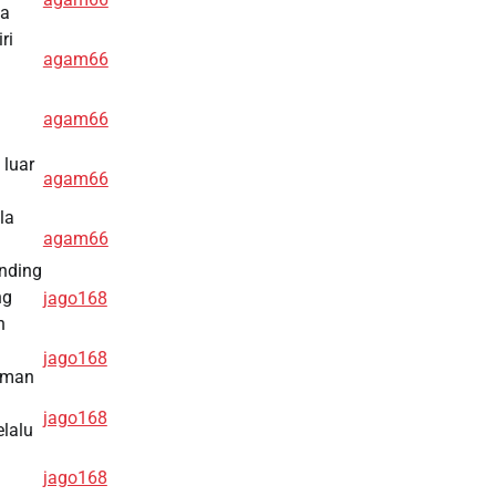
ma
ri
agam66
agam66
 luar
agam66
la
agam66
anding
ng
jago168
h
jago168
aman
jago168
lalu
jago168