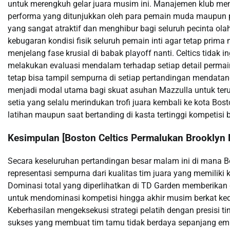
untuk merengkuh gelar juara musim ini. Manajemen klub me
performa yang ditunjukkan oleh para pemain muda maupun 
yang sangat atraktif dan menghibur bagi seluruh pecinta ola
kebugaran kondisi fisik seluruh pemain inti agar tetap pri
menjelang fase krusial di babak playoff nanti. Celtics tidak i
melakukan evaluasi mendalam terhadap setiap detail perm
tetap bisa tampil sempurna di setiap pertandingan mendatan
menjadi modal utama bagi skuat asuhan Mazzulla untuk teru
setia yang selalu merindukan trofi juara kembali ke kota Bosto
latihan maupun saat bertanding di kasta tertinggi kompetisi 
Kesimpulan [Boston Celtics Permalukan Brooklyn 
Secara keseluruhan pertandingan besar malam ini di mana 
representasi sempurna dari kualitas tim juara yang memiliki
Dominasi total yang diperlihatkan di TD Garden memberikan 
untuk mendominasi kompetisi hingga akhir musim berkat ke
Keberhasilan mengeksekusi strategi pelatih dengan presisi 
sukses yang membuat tim tamu tidak berdaya sepanjang emp