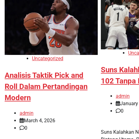
Unca
Uncategorized
Suns Kalah
Analisis Taktik Pick and
102 Tanpa 
Roll Dalam Pertandingan
admin
Modern
January
0
admin
March 4, 2026
0
Suns Kalahkan N