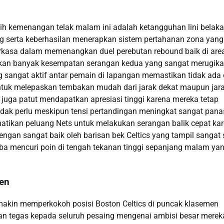
ih kemenangan telak malam ini adalah ketangguhan lini belak
 serta keberhasilan menerapkan sistem pertahanan zona yang
erkasa dalam memenangkan duel perebutan rebound baik di are
ikan banyak kesempatan serangan kedua yang sangat merugik
g sangat aktif antar pemain di lapangan memastikan tidak ada 
untuk melepaskan tembakan mudah dari jarak dekat maupun jar
juga patut mendapatkan apresiasi tinggi karena mereka tetap
dak perlu meskipun tensi pertandingan meningkat sangat pana
ematikan peluang Nets untuk melakukan serangan balik cepat ka
ngan sangat baik oleh barisan bek Celtics yang tampil sangat 
a mencuri poin di tengah tekanan tinggi sepanjang malam ya
men
emakin memperkokoh posisi Boston Celtics di puncak klasemen
an tegas kepada seluruh pesaing mengenai ambisi besar merek