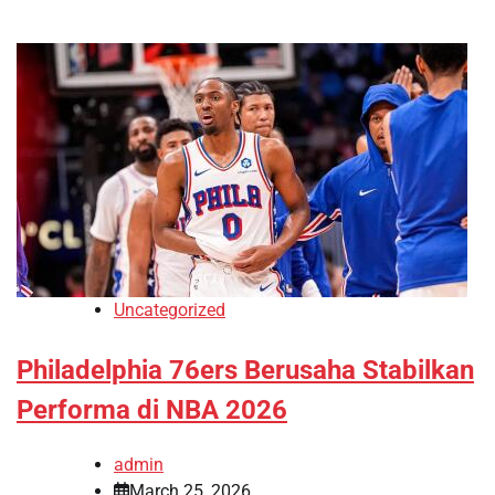
Uncategorized
Philadelphia 76ers Berusaha Stabilkan
Performa di NBA 2026
admin
March 25, 2026