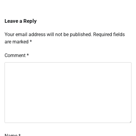
Leave a Reply
Your email address will not be published.
Required fields
are marked
*
Comment
*
Name
*