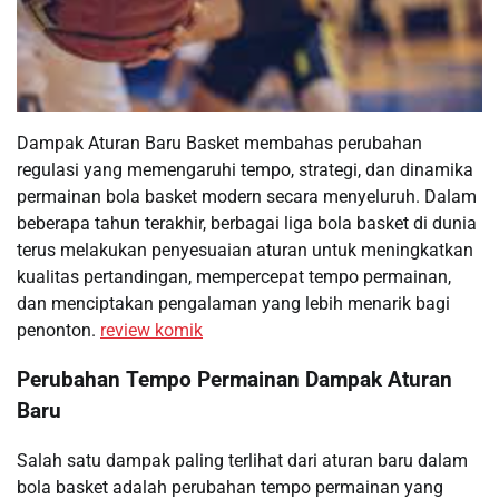
Dampak Aturan Baru Basket membahas perubahan
regulasi yang memengaruhi tempo, strategi, dan dinamika
permainan bola basket modern secara menyeluruh. Dalam
beberapa tahun terakhir, berbagai liga bola basket di dunia
terus melakukan penyesuaian aturan untuk meningkatkan
kualitas pertandingan, mempercepat tempo permainan,
dan menciptakan pengalaman yang lebih menarik bagi
penonton.
review komik
Perubahan Tempo Permainan Dampak Aturan
Baru
Salah satu dampak paling terlihat dari aturan baru dalam
bola basket adalah perubahan tempo permainan yang