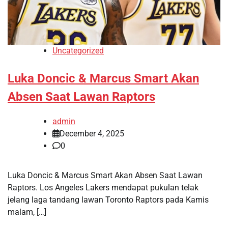
Uncategorized
Luka Doncic & Marcus Smart Akan
Absen Saat Lawan Raptors
admin
December 4, 2025
0
Luka Doncic & Marcus Smart Akan Absen Saat Lawan
Raptors. Los Angeles Lakers mendapat pukulan telak
jelang laga tandang lawan Toronto Raptors pada Kamis
malam, […]