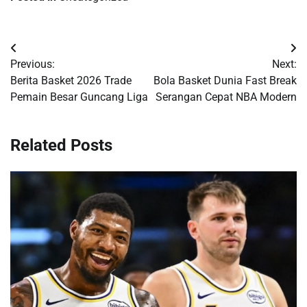
Post
Previous:
Next:
navigation
Berita Basket 2026 Trade
Bola Basket Dunia Fast Break
Pemain Besar Guncang Liga
Serangan Cepat NBA Modern
Related Posts