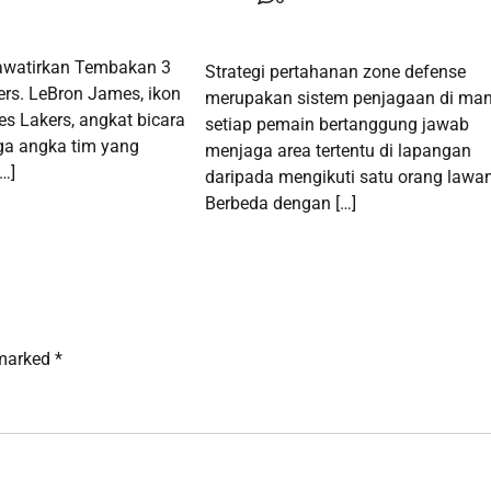
awatirkan Tembakan 3
Strategi pertahanan zone defense
rs. LeBron James, ikon
merupakan sistem penjagaan di ma
es Lakers, angkat bicara
setiap pemain bertanggung jawab
ga angka tim yang
menjaga area tertentu di lapangan
…]
daripada mengikuti satu orang lawan
Berbeda dengan […]
 marked
*