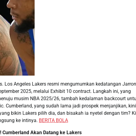
rs. Los Angeles Lakers resmi mengumumkan kedatangan Jarro
tember 2025, melalui Exhibit 10 contract. Langkah ini, yang
l menuju musim NBA 2025/26, tambah kedalaman backcourt unt
c. Cumberland, yang sudah lama jadi prospek menjanjikan, kini
ng bikin Lakers pilih dia, dan bisakah ia nyetel dengan tim? Ki
angsung ke intinya.
BERITA BOLA
i! Cumberland Akan Datang ke Lakers