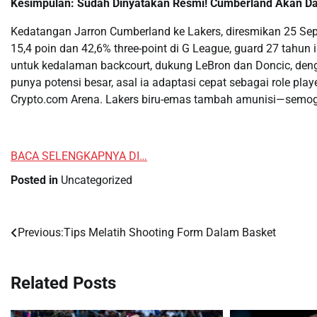
Kesimpulan: Sudah Dinyatakan Resmi! Cumberland Akan Da
Kedatangan Jarron Cumberland ke Lakers, diresmikan 25 Se
15,4 poin dan 42,6% three-point di G League, guard 27 tahun 
untuk kedalaman backcourt, dukung LeBron dan Doncic, deng
punya potensi besar, asal ia adaptasi cepat sebagai role pla
Crypto.com Arena. Lakers biru-emas tambah amunisi—semoga 
BACA SELENGKAPNYA DI…
Posted in
Uncategorized
Previous:
Tips Melatih Shooting Form Dalam Basket
Post
navigation
Related Posts