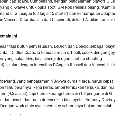
 beban cap space. Cumberland, dengan pengalaman playoff G L
, yang di-waive untuk buka spot. GM Rob Pelinka bilang, “Kami 
land di G League (68 laga, 45 starter) dan kemampuan adapta
 Vincent. Ditambah, ia dari Cincinnati, dekat LA, bikin transisi 
emain Ini
sar, tapi butuh penyesuaian. LeBron dan Doncic, sebagai play
ai. Di Blue Coats, ia terbiasa main off-ball, cocok dengan ga
s, yang suka drive, bisa sinergi dengan spot-up shooting
al) sejalan dengan intensitas D’Angelo Russell dan Vincent, biki
mberland, yang pengalaman NBA-nya cuma 4 laga, harus cepat
on tahu perannya: kerja keras, ambil tembakan terbuka, dan ma
 (4,5 assist), tapi harus kurangi turnover (1,3 per game di G
oin dari bench dan main defense—ia bisa nyetel. Anthony Davis,
. Dengan work ethic-nya, chemistry seharusnya bukan masalah b