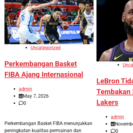
Uncategorized
Perkembangan Basket
Unca
FIBA Ajang Internasional
LeBron Tid
admin
Tembakan 
May 7, 2026
Lakers
0
admin
Perkembangan Basket FIBA menunjukkan
Novembe
peningkatan kualitas permainan dan
0