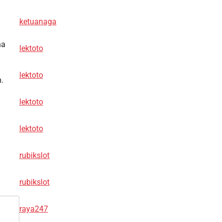
ketuanaga
na
lektoto
lektoto
.
lektoto
lektoto
rubikslot
rubikslot
raya247