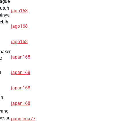
eague
butuh
jago168
sinya
lebih
jago168
jago168
maker
japan168
ya
n
japan168
japan168
in
japan168
 yang
esar.
panglima77