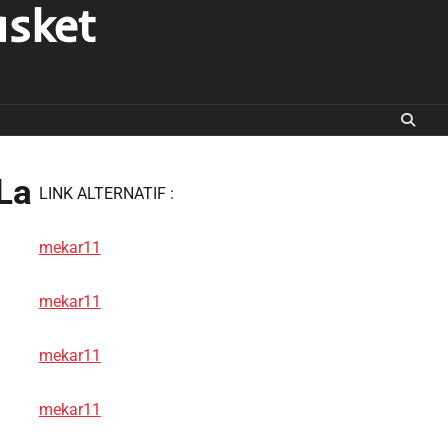
asket
La
LINK ALTERNATIF :
mekar11
mekar11
mekar11
mekar11