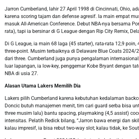
Jarron Cumberland, lahir 27 April 1998 di Cincinnati, Ohio, a
karena scoring tajam dan defense agresif. Ia main empat musi
masuk All-American Conference. Debut NBA-nya bersama Portla
rata), tapi ia bersinar di G League dengan Rip City Remix, D
Di G League, ia main 68 laga (45 starter), rata-rata 12,9 poin,
three-point. Musim terbaiknya di Delaware Blue Coats 2024/25:
dari three. Cumberland juga punya pengalaman internasional
luar lapangan, ia low-key, penggemar Kobe Bryant dengan tat
NBA di usia 27.
Alasan Utama Lakers Memilih Dia
Lakers pilih Cumberland karena kebutuhan kedalaman backc
Doncic butuh manajemen menit, tim cari guard serba bisa un
three musim lalu) bantu spacing, playmaking (4,5 assist) co
intensitas. Pelatih Redick bilang, “Jarron bawa energi dan ski
kalau impresif, ia bisa rebut two-way slot; kalau tidak, ke Sou