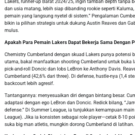
Lakers, runner-up Barat 2024/25, ingin tambah depth tanpa
dan usia matang, lebih siap dibanding rookie seperti Kaluma
pemain yang langsung nyetel di sistem.” Pengalaman Cumber
bikin ia pilihan strategis untuk dukung Austin Reaves dan Gabe
mulus.
Apakah Para Pemain Lakers Dapat Bekerja Sama Dengan P
Chemistry Cumberland dengan skuad Lakers punya potensi be
utama, bakal manfaatkan shooting Cumberland untuk buka lant
pick-and-roll Doncic dan lobs LeBron ke Anthony Davis. Reave
Cumberland (42,6% dari three). Di defense, hustle-nya (1,4 ste
backcourt lebih agresif.
Tantangannya: menyesuaikan diri dengan bintang besar. Cu
adaptasi dengan ego LeBron dan Doncic. Redick bilang, “Jarr
defense.” Di Summer League, ia tunjukkan kemampuan main tim
League). Jika ia konsisten sebagai role player—cetak 8-10 p
suka big man atletis, mungkin dorong Cumberland di latihan