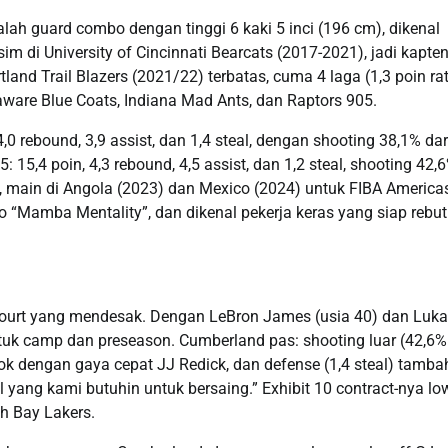
dalah guard combo dengan tinggi 6 kaki 5 inci (196 cm), dikenal
m di University of Cincinnati Bearcats (2017-2021), jadi kapte
nd Trail Blazers (2021/22) terbatas, cuma 4 laga (1,3 poin rat
elaware Blue Coats, Indiana Mad Ants, dan Raptors 905.
 4,0 rebound, 3,9 assist, dan 1,4 steal, dengan shooting 38,1% dar
 15,4 poin, 4,3 rebound, 4,5 assist, dan 1,2 steal, shooting 42,
, main di Angola (2023) dan Mexico (2024) untuk FIBA Americas
o “Mamba Mentality”, dan dikenal pekerja keras yang siap rebut
ourt yang mendesak. Dengan LeBron James (usia 40) dan Luka
tuk camp dan preseason. Cumberland pas: shooting luar (42,6%
cok dengan gaya cepat JJ Redick, dan defense (1,4 steal) tamba
ll yang kami butuhin untuk bersaing.” Exhibit 10 contract-nya low
th Bay Lakers.