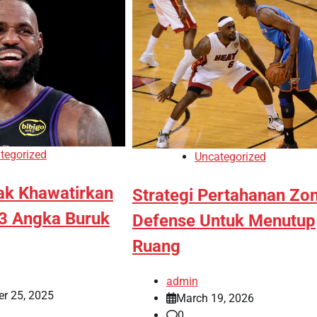
tegorized
Uncategorized
ak Khawatirkan
Strategi Pertahanan Zo
3 Angka Buruk
Defense Untuk Menutup
Ruang
admin
r 25, 2025
March 19, 2026
0