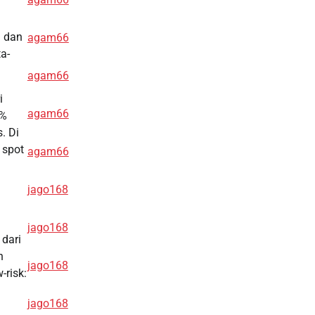
n dan
agam66
a-
agam66
i
agam66
6%
. Di
 spot
agam66
jago168
jago168
 dari
h
jago168
-risk:
jago168