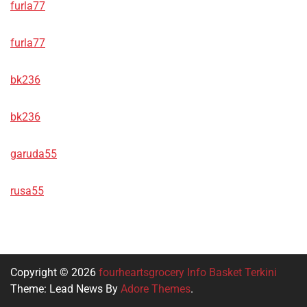
furla77
furla77
bk236
bk236
garuda55
rusa55
Copyright © 2026
fourheartsgrocery Info Basket Terkini
Theme: Lead News By
Adore Themes
.