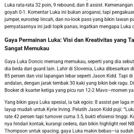
Luka rata-rata 32 poin, 9 rebound, dan 8 assist. Kemenangan 
goyah 0-1. Komentar Luka ini bukan arogansi, tapi pengaku
jumper, eurostep lincah, dan no-look pass yang bikin lawan pu
pernyataannya ini jadi topik panas, ingatkan mengapa Luka
Gaya Permainan Luka: Visi dan Kreativitas yang T
Sangat Memukau
Gaya Luka Doncic memang memukau, seperti yang dia sebut s
dia beda dari guard lain. Lahir di Slovenia, Luka dibesarkan 
85 persen dan visi lapangan lebar seperti Jason Kidd. Tapi di
andalan, dengan jarak tembak 30 kaki yang bikin bek ragu. Di
Booker di kuarter ketiga yang picu run 12-2 Mavs—momen yan
Yang bikin gaya Luka spesial, ia tak egois: 8 assist per laga
layup mudah untuk Kyrie Irving. Pelatih Jason Kidd puji: “Luka 
rate 42 persen tapi turnover cuma 3.5, bukti efisiensi tinggi
nya hindari kontak, kurangi cedera, dan bikin highlight re
Thompson untuk spacing, gaya Luka makin bebas—ia sudah cet