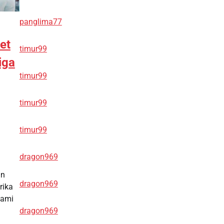
panglima77
et
timur99
iga
timur99
timur99
timur99
dragon969
an
dragon969
rika
hami
dragon969