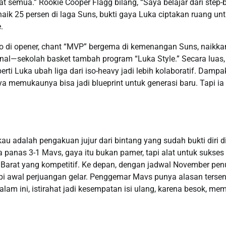
gkat semua.” Rookie Cooper Flagg bilang, “Saya belajar dari step-
ik 25 persen di laga Suns, bukti gaya Luka ciptakan ruang un
.
oo di opener, chant “MVP” bergema di kemenangan Suns, naikka
ional—sekolah basket tambah program “Luka Style.” Secara luas,
rti Luka ubah liga dari iso-heavy jadi lebih kolaboratif. Dampa
aya memukaunya bisa jadi blueprint untuk generasi baru. Tapi ia
adalah pengakuan jujur dari bintang yang sudah bukti diri d
 panas 3-1 Mavs, gaya itu bukan pamer, tapi alat untuk sukses 
Barat yang kompetitif. Ke depan, dengan jadwal November pen
tapi awal perjuangan gelar. Penggemar Mavs punya alasan ters
lam ini, istirahat jadi kesempatan isi ulang, karena besok, m