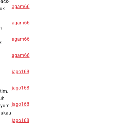
back-
agam66
tuk
agam66
n
agam66
k
agam66
jago168
i
jago168
tim.
uh
jago168
enyum
emukau
jago168