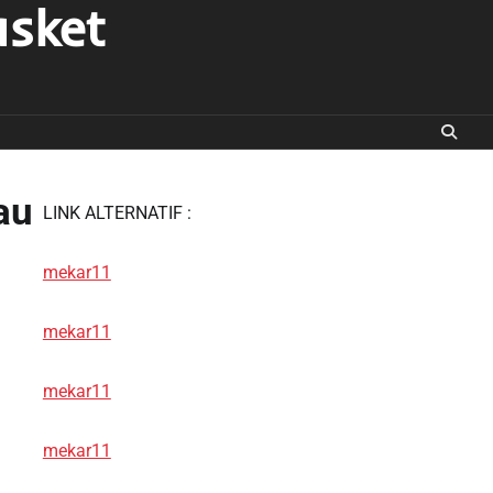
asket
au
LINK ALTERNATIF :
mekar11
mekar11
mekar11
mekar11