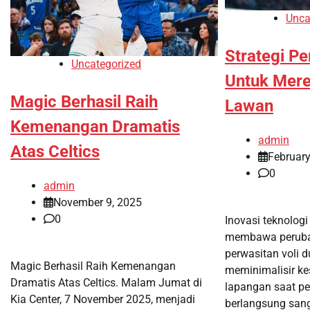
Unca
Strategi P
Uncategorized
Untuk Mer
Magic Berhasil Raih
Lawan
Kemenangan Dramatis
admin
Atas Celtics
February
0
admin
November 9, 2025
0
Inovasi teknologi
membawa peruba
perwasitan voli d
Magic Berhasil Raih Kemenangan
meminimalisir ke
Dramatis Atas Celtics. Malam Jumat di
lapangan saat p
Kia Center, 7 November 2025, menjadi
berlangsung sanga