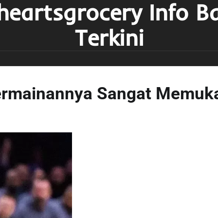
heartsgrocery Info B
Terkini
Permainannya Sangat Memuk