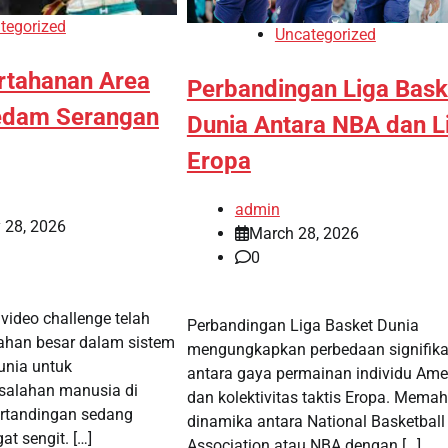
tegorized
Uncategorized
ertahanan Area
Perbandingan Liga Bask
edam Serangan
Dunia Antara NBA dan L
Eropa
admin
 28, 2026
March 28, 2026
0
 video challenge telah
Perbandingan Liga Basket Dunia
han besar dalam sistem
mengungkapkan perbedaan signifik
unia untuk
antara gaya permainan individu Ame
salahan manusia di
dan kolektivitas taktis Eropa. Mema
ertandingan sedang
dinamika antara National Basketball
t sengit. […]
Association atau NBA dengan […]