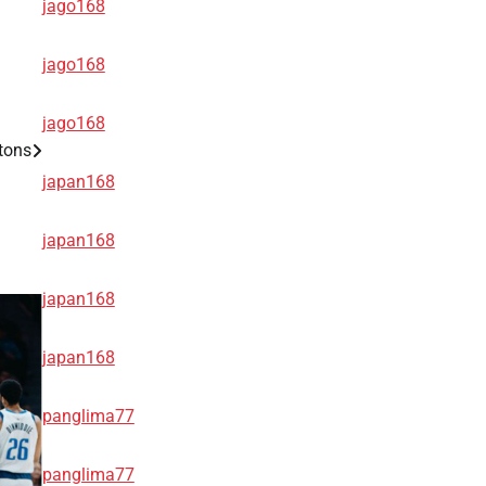
jago168
jago168
jago168
tons
japan168
japan168
japan168
japan168
panglima77
panglima77