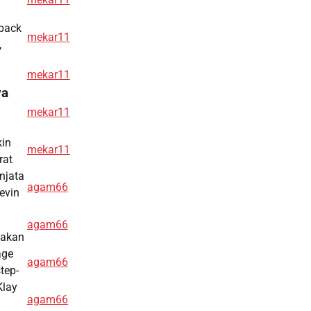
-back
mekar11
,
mekar11
ya
mekar11
kin
mekar11
rat
njata
agam66
evin
agam66
ptakan
age
agam66
tep-
Klay
agam66