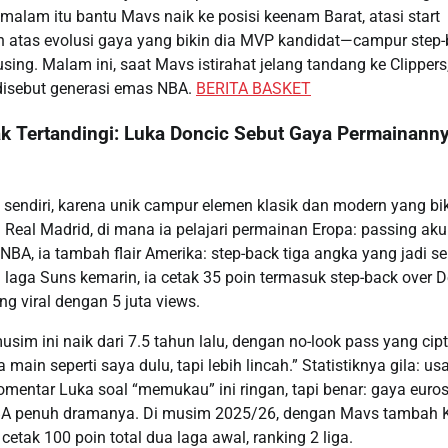
malam itu bantu Mavs naik ke posisi keenam Barat, atasi start
an atas evolusi gaya yang bikin dia MVP kandidat—campur step
sing. Malam ini, saat Mavs istirahat jelang tandang ke Clippers
 disebut generasi emas NBA.
BERITA BASKET
ak Tertandingi: Luka Doncic Sebut Gaya Permainann
endiri, karena unik campur elemen klasik dan modern yang bi
di Real Madrid, di mana ia pelajari permainan Eropa: passing aku
 NBA, ia tambah flair Amerika: step-back tiga angka yang jadi se
 laga Suns kemarin, ia cetak 35 poin termasuk step-back over D
g viral dengan 5 juta views.
 musim ini naik dari 7.5 tahun lalu, dengan no-look pass yang ci
main seperti saya dulu, tapi lebih lincah.” Statistiknya gila: us
. Komentar Luka soal “memukau” ini ringan, tapi benar: gaya euros
el NBA penuh dramanya. Di musim 2025/26, dengan Mavs tambah 
ak 100 poin total dua laga awal, ranking 2 liga.