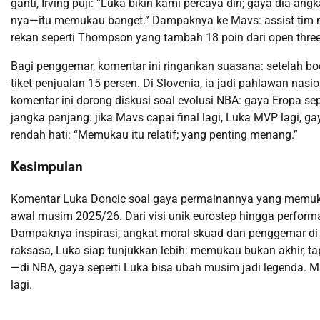
ganti, Irving puji: “Luka bikin kami percaya diri; gaya dia an
nya—itu memukau banget.” Dampaknya ke Mavs: assist tim na
rekan seperti Thompson yang tambah 18 poin dari open three
Bagi penggemar, komentar ini ringankan suasana: setelah b
tiket penjualan 15 persen. Di Slovenia, ia jadi pahlawan nas
komentar ini dorong diskusi soal evolusi NBA: gaya Eropa sepe
jangka panjang: jika Mavs capai final lagi, Luka MVP lagi, g
rendah hati: “Memukau itu relatif; yang penting menang.”
Kesimpulan
Komentar Luka Doncic soal gaya permainannya yang memukau 
awal musim 2025/26. Dari visi unik eurostep hingga performa
Dampaknya inspirasi, angkat moral skuad dan penggemar di 
raksasa, Luka siap tunjukkan lebih: memukau bukan akhir, 
—di NBA, gaya seperti Luka bisa ubah musim jadi legenda. Ma
lagi.