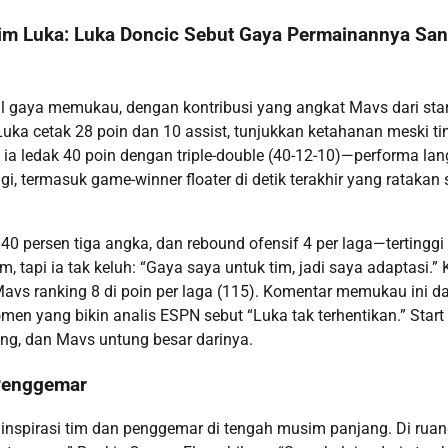
aim Luka: Luka Doncic Sebut Gaya Permainannya San
 gaya memukau, dengan kontribusi yang angkat Mavs dari star
 Luka cetak 28 poin dan 10 assist, tunjukkan ketahanan meski t
a ledak 40 poin dengan triple-double (40-12-10)—performa la
gi, termasuk game-winner floater di detik terakhir yang ratakan 
 40 persen tiga angka, dan rebound ofensif 4 per laga—tertinggi
 tapi ia tak keluh: “Gaya saya untuk tim, jadi saya adaptasi.” 
 Mavs ranking 8 di poin per laga (115). Komentar memukau ini d
en yang bikin analis ESPN sebut “Luka tak terhentikan.” Start
ang, dan Mavs untung besar darinya.
 Penggemar
inspirasi tim dan penggemar di tengah musim panjang. Di rua