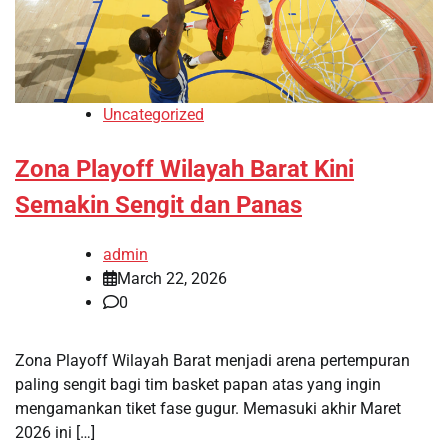
Uncategorized
Zona Playoff Wilayah Barat Kini
Semakin Sengit dan Panas
admin
March 22, 2026
0
Zona Playoff Wilayah Barat menjadi arena pertempuran
paling sengit bagi tim basket papan atas yang ingin
mengamankan tiket fase gugur. Memasuki akhir Maret
2026 ini […]