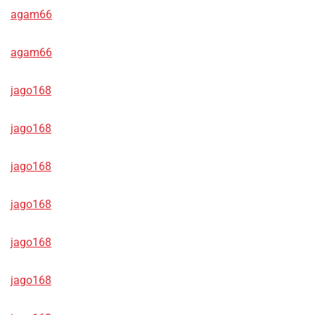
agam66
agam66
jago168
jago168
jago168
jago168
jago168
jago168