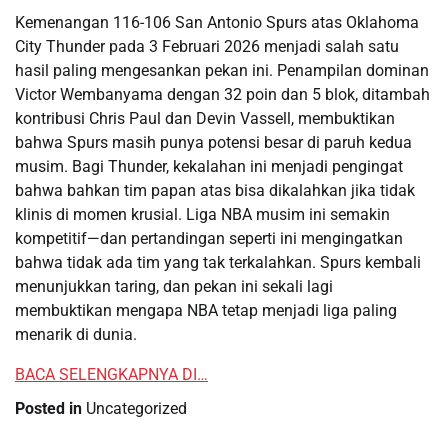
Kemenangan 116-106 San Antonio Spurs atas Oklahoma
City Thunder pada 3 Februari 2026 menjadi salah satu
hasil paling mengesankan pekan ini. Penampilan dominan
Victor Wembanyama dengan 32 poin dan 5 blok, ditambah
kontribusi Chris Paul dan Devin Vassell, membuktikan
bahwa Spurs masih punya potensi besar di paruh kedua
musim. Bagi Thunder, kekalahan ini menjadi pengingat
bahwa bahkan tim papan atas bisa dikalahkan jika tidak
klinis di momen krusial. Liga NBA musim ini semakin
kompetitif—dan pertandingan seperti ini mengingatkan
bahwa tidak ada tim yang tak terkalahkan. Spurs kembali
menunjukkan taring, dan pekan ini sekali lagi
membuktikan mengapa NBA tetap menjadi liga paling
menarik di dunia.
BACA SELENGKAPNYA DI…
Posted in
Uncategorized