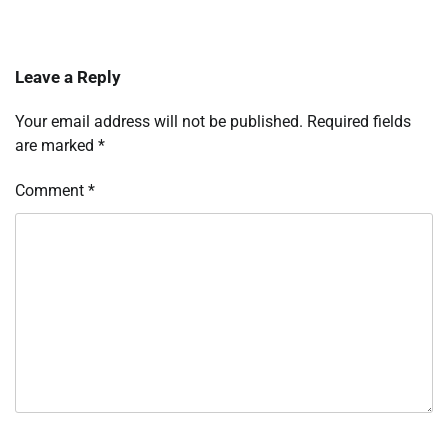
Leave a Reply
Your email address will not be published.
Required fields
are marked
*
Comment
*