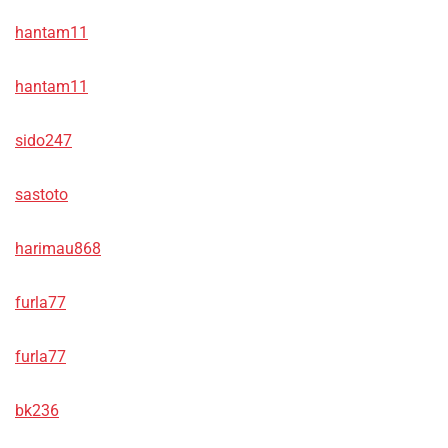
hantam11
hantam11
sido247
sastoto
harimau868
furla77
furla77
bk236