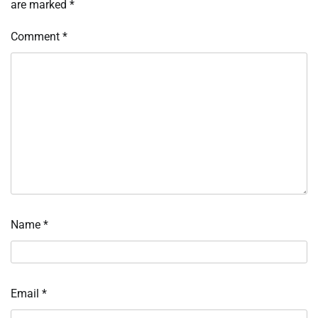
are marked
*
Comment
*
Name
*
Email
*