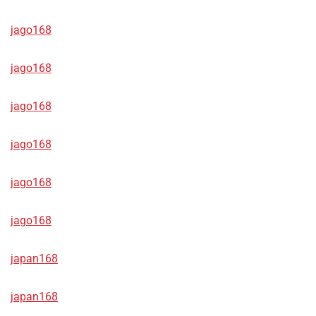
jago168
jago168
jago168
jago168
jago168
jago168
japan168
japan168