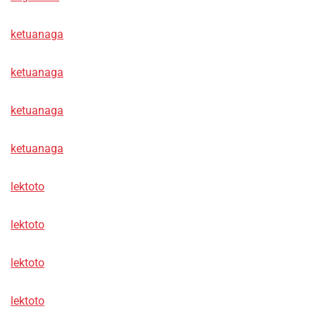
ketuanaga
ketuanaga
ketuanaga
ketuanaga
lektoto
lektoto
lektoto
lektoto