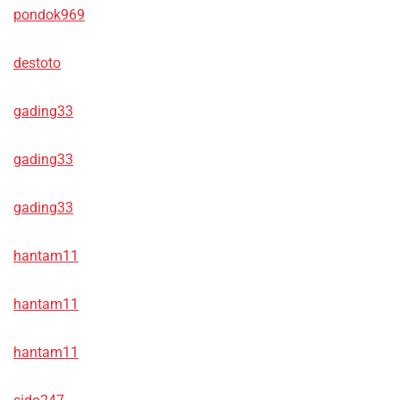
pondok969
destoto
gading33
gading33
gading33
hantam11
hantam11
hantam11