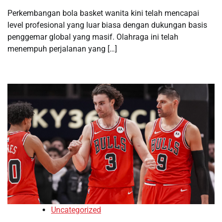
Perkembangan bola basket wanita kini telah mencapai
level profesional yang luar biasa dengan dukungan basis
penggemar global yang masif. Olahraga ini telah
menempuh perjalanan yang […]
Uncategorized