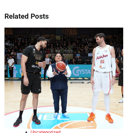
Related Posts
Uncategorized