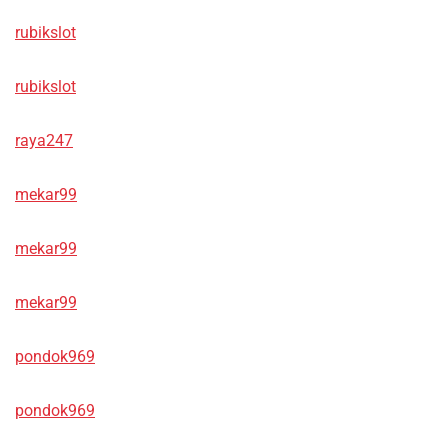
rubikslot
rubikslot
raya247
mekar99
mekar99
mekar99
pondok969
pondok969