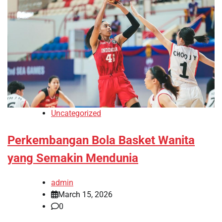
Uncategorized
Perkembangan Bola Basket Wanita
yang Semakin Mendunia
admin
March 15, 2026
0