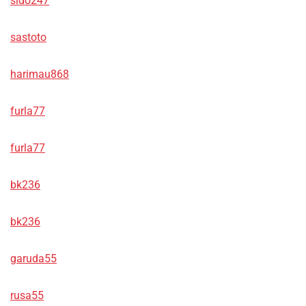
sido247
sastoto
harimau868
furla77
furla77
bk236
bk236
garuda55
rusa55