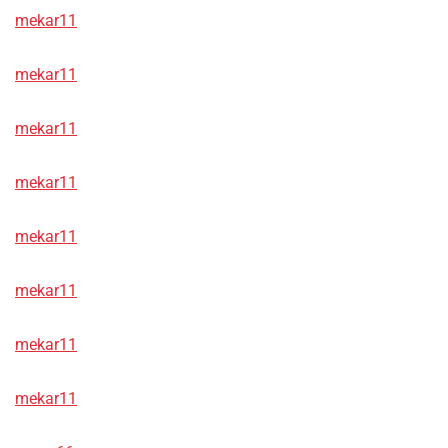
mekar11
mekar11
mekar11
mekar11
mekar11
mekar11
mekar11
mekar11