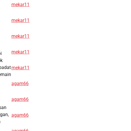
mekar11
mekar11
mekar11
mekar11
i
ek
padat
mekar11
pemain
agam66
agam66
san
ngan,
agam66
n
agam66