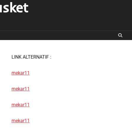
asket
LINK ALTERNATIF :
mekar11
mekar11
mekar11
mekar11