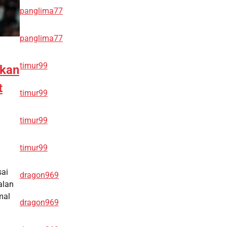
panglima77
panglima77
timur99
Akan
t
timur99
timur99
timur99
sai
dragon969
alan
mal
dragon969