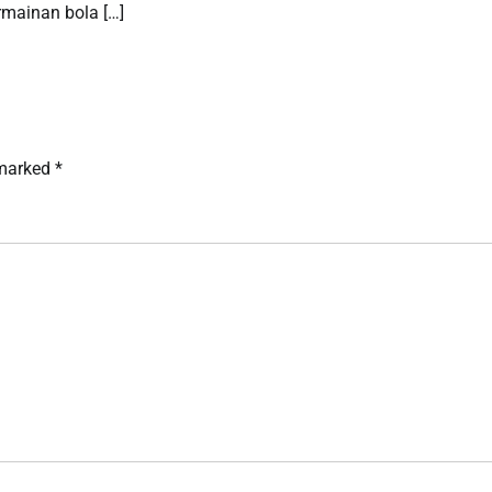
rmainan bola […]
 marked
*