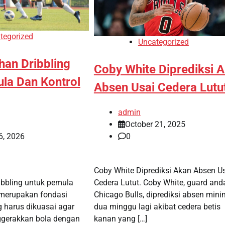
tegorized
Uncategorized
ihan Dribbling
Coby White Diprediksi 
la Dan Kontrol
Absen Usai Cedera Lutu
admin
October 21, 2025
0
6, 2026
Coby White Diprediksi Akan Absen U
Cedera Lutut. Coby White, guard and
ribbling untuk pemula
Chicago Bulls, diprediksi absen mini
 merupakan fondasi
dua minggu lagi akibat cedera betis
g harus dikuasai agar
kanan yang […]
gerakkan bola dengan