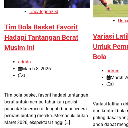
Uncategorized
Unca
Tim Bola Basket Favorit
Variasi Lat
Hadapi Tantangan Berat
Untuk Pemu
Musim Ini
Bola
admin
March 8, 2026
admin
0
March 2
0
Tim bola basket favorit hadapi tantangan
berat untuk mempertahankan posisi
Variasi latihan d
puncak klasemen di tengah badai cedera
dan kontrol bola
pemain bintang mereka. Memasuki bulan
paling dasar yan
Maret 2026, ekspektasi tinggi […]
anda dapat meng