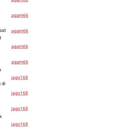
agam66
aat
agam66
g
agam66
agam66
n
jago168
 di
jago168
jago168
k
jago168